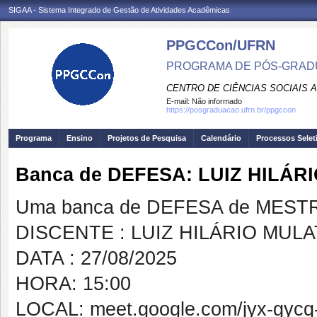
SIGAA - Sistema Integrado de Gestão de Atividades Acadêmicas
PPGCCon/UFRN
PROGRAMA DE PÓS-GRADU
CENTRO DE CIÊNCIAS SOCIAIS 
E-mail:
Não informado
https://posgraduacao.ufrn.br/ppgccon
Programa
Ensino
Projetos de Pesquisa
Calendário
Processos Selet
Banca de DEFESA: LUIZ HILÁR
Uma banca de DEFESA de MESTRAD
DISCENTE : LUIZ HILÁRIO MUL
DATA : 27/08/2025
HORA: 15:00
LOCAL: meet.google.com/jyx-gycq