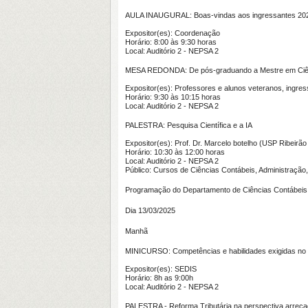
AULA INAUGURAL: Boas-vindas aos ingressantes 20
Expositor(es): Coordenação
Horário: 8:00 às 9:30 horas
Local: Auditório 2 - NEPSA 2
MESA REDONDA: De pós-graduando a Mestre em Ciên
Expositor(es): Professores e alunos veteranos, ingre
Horário: 9:30 às 10:15 horas
Local: Auditório 2 - NEPSA 2
PALESTRA: Pesquisa Científica e a IA
Expositor(es): Prof. Dr. Marcelo botelho (USP Ribeirão
Horário: 10:30 às 12:00 horas
Local: Auditório 2 - NEPSA 2
Público: Cursos de Ciências Contábeis, Administraçã
Programação do Departamento de Ciências Contábeis
Dia 13/03/2025
Manhã
MINICURSO: Competências e habilidades exigidas no 
Expositor(es): SEDIS
Horário: 8h as 9:00h
Local: Auditório 2 - NEPSA 2
PALESTRA - Reforma Tributária na perspectiva arreca