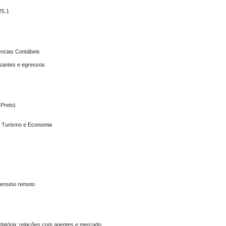
25.1
cias Contábeis
ssantes e egressos
 Preto)
o, Turismo e Economia
ensino remoto
datória: relações com agentes e mercado