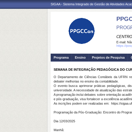
SIGAA - Sistema Integrado de Gestão de Atividades Ac
PPGC
PROGR
CENTRO
E-mail:
Não
https://po
Programa
Ensino
Projetos de Pesquisa
SEMANA DE INTEGRAÇÃO PEDAGÓGICA DO CURSO
O Departamento de Ciências Contábeis da UFRN real
debater melhorias no ensino da contabilidade.
O evento busca aprimorar práticas pedagógicas, disc
universidade. A necessidade de atualização das estrat
A programação inclui debates sobre orientação acadê
e pós-graduação, visa fortalecer a excelência acadêmi
As incrições podem ser realizadas em: https://sigaa.uf
Programação da Pós
-
Graduação:
Encontro do Progr
Dia 12/03/2025
Manhã: