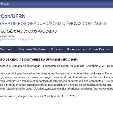
adêmicas
Con/UFRN
AMA DE PÓS-GRADUAÇÃO EM CIÊNCIAS CONTÁBEIS
 DE CIÊNCIAS SOCIAIS APLICADAS
 informado
sgraduacao.ufrn.br/ppgccon
Calendário
Processos Seletivos
Notícias
Documentos
Outras Opções
 DE CIÊNCIAS CONTÁBEIS DA UFRN 2025 (SPCC 2025)
izará a Semana de Integração Pedagógica do Curso de Ciências Contábeis 2025, reunin
utir metodologias inovadoras e integrar ensino, pesquisa e extensão, conforme o Plano
égias de ensino e uso de novas tecnologias no aprendizado tem sido um ponto central nas ed
mica, estágios e o impacto da tecnologia da informação na formação dos estudantes. O ev
ca e promover ações interdisciplinares que qualifiquem o ensino da contabilidade na UFRN.
rn.br/sigaa/public/servicos_digitais/extensao/paginaListaPeriodosInscricoesAbertosAtividade
ama de Pós-Graduação em Ciências Contábeis da
UFRN
2025