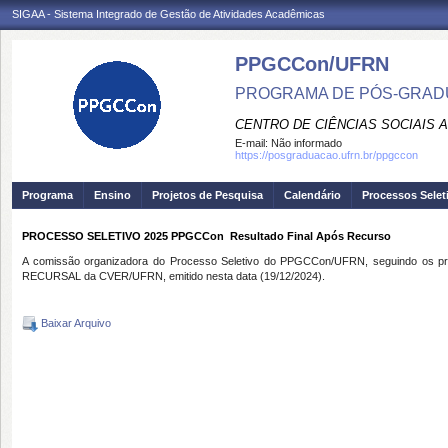
SIGAA - Sistema Integrado de Gestão de Atividades Acadêmicas
PPGCCon/UFRN
PROGRAMA DE PÓS-GRADU
CENTRO DE CIÊNCIAS SOCIAIS 
E-mail:
Não informado
https://posgraduacao.ufrn.br/ppgccon
Programa
Ensino
Projetos de Pesquisa
Calendário
Processos Selet
PROCESSO SELETIVO 2025 PPGCCon  Resultado Final Após Recurso
A comissão organizadora do Processo Seletivo do PPGCCon/UFRN, seguindo os 
RECURSAL da CVER/UFRN, emitido nesta data (19/12/2024).
Baixar Arquivo