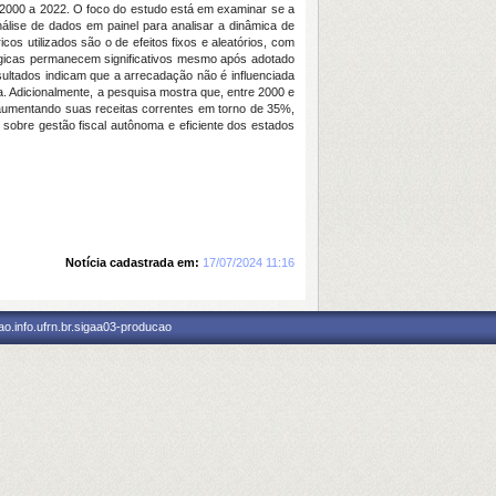
 de 2000 a 2022. O foco do estudo está em examinar se a
 análise de dados em painel para analisar a dinâmica de
s utilizados são o de efeitos fixos e aleatórios, com
ógicas permanecem significativos mesmo após adotado
sultados indicam que a arrecadação não é influenciada
. Adicionalmente, a pesquisa mostra que, entre 2000 e
a aumentando suas receitas correntes em torno de 35%,
obre gestão fiscal autônoma e eficiente dos estados
Notícia cadastrada em:
17/07/2024 11:16
o.info.ufrn.br.sigaa03-producao