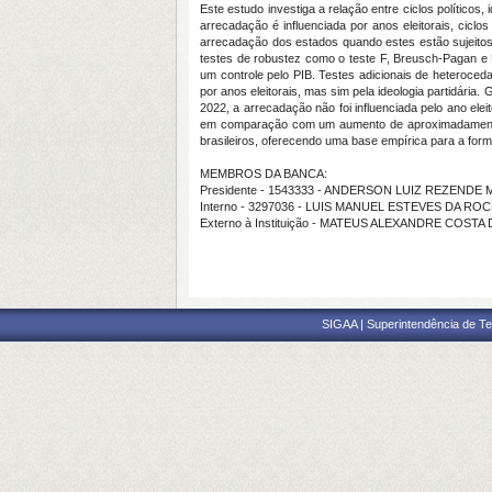
Este estudo investiga a relação entre ciclos políticos
arrecadação é influenciada por anos eleitorais, ciclos
arrecadação dos estados quando estes estão sujeitos 
testes de robustez como o teste F, Breusch-Pagan e
um controle pelo PIB. Testes adicionais de heteroced
por anos eleitorais, mas sim pela ideologia partidár
2022, a arrecadação não foi influenciada pelo ano el
em comparação com um aumento de aproximadamente 26
brasileiros, oferecendo uma base empírica para a formu
MEMBROS DA BANCA:
Presidente - 1543333 - ANDERSON LUIZ REZENDE
Interno - 3297036 - LUIS MANUEL ESTEVES DA ROC
Externo à Instituição - MATEUS ALEXANDRE COST
SIGAA | Superintendência de Te