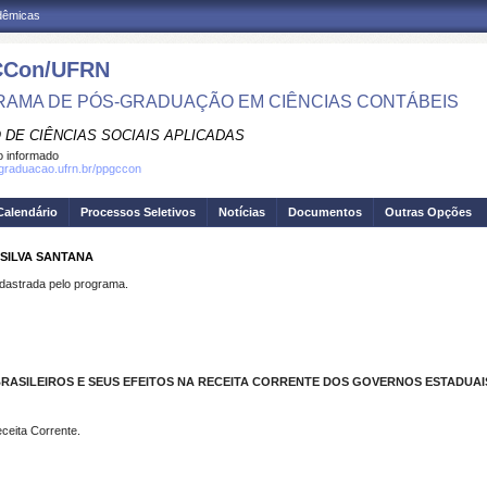
adêmicas
Con/UFRN
AMA DE PÓS-GRADUAÇÃO EM CIÊNCIAS CONTÁBEIS
 DE CIÊNCIAS SOCIAIS APLICADAS
 informado
sgraduacao.ufrn.br/ppgccon
Calendário
Processos Seletivos
Notícias
Documentos
Outras Opções
 SILVA SANTANA
strada pelo programa.
RASILEIROS E SEUS EFEITOS NA RECEITA CORRENTE DOS GOVERNOS ESTADUAIS 
eceita Corrente.