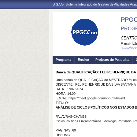
SIGAA - Sistema Integrado de Gestão de Atividades Ac
PPGC
PROGR
CENTRO
E-mail:
Não
https://po
Programa
Ensino
Projetos de Pesquisa
Banca de QUALIFICAÇÃO: FELIPE HENRIQUE DA
Uma banca de QUALIFICAÇÃO de MESTRADO foi cada
DISCENTE : FELIPE HENRIQUE DA SILVA SANTANA
DATA : 27/07/2024
HORA: 14:00
LOCAL: https://meet.google.com/onq-mkhs-rht
TÍTULO:
ANÁLISE DE CICLOS POLÍTICOS NOS ESTADOS B
PALAVRAS-CHAVES:
Ciclos Políticos Orçamentários; Ideologia Partidária; R
PÁGINAS: 60
RESUMO: