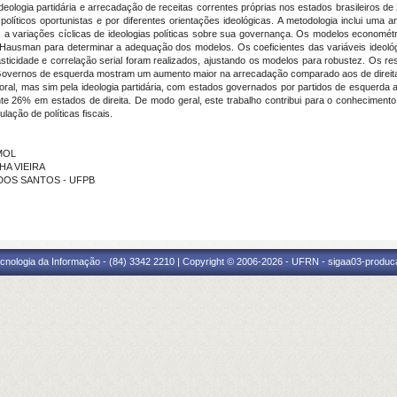
, ideologia partidária e arrecadação de receitas correntes próprias nos estados brasileiros
 políticos oportunistas e por diferentes orientações ideológicas. A metodologia inclui uma
a variações cíclicas de ideologias políticas sobre sua governança. Os modelos econométrico
 Hausman para determinar a adequação dos modelos. Os coeficientes das variáveis ideol
asticidade e correlação serial foram realizados, ajustando os modelos para robustez. Os re
ia. Governos de esquerda mostram um aumento maior na arrecadação comparado aos de direita
eitoral, mas sim pela ideologia partidária, com estados governados por partidos de esquerd
% em estados de direita. De modo geral, este trabalho contribui para o conhecimento s
lação de políticas fiscais.
 MOL
HA VIEIRA
A DOS SANTOS - UFPB
cnologia da Informação - (84) 3342 2210 | Copyright © 2006-2026 - UFRN - sigaa03-produca