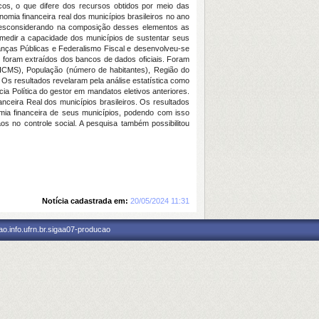
icos, o que difere dos recursos obtidos por meio das
nomia financeira real dos municípios brasileiros no ano
s, desconsiderando na composição desses elementos as
ra medir a capacidade dos municípios de sustentar seus
nanças Públicas e Federalismo Fiscal e desenvolveu-se
 foram extraídos dos bancos de dados oficiais. Foram
e ICMS), População (número de habitantes), Região do
Os resultados revelaram pela análise estatística como
ia Política do gestor em mandatos eletivos anteriores.
nanceira Real dos municípios brasileiros. Os resultados
mia financeira de seus municípios, podendo com isso
s no controle social. A pesquisa também possibilitou
Notícia cadastrada em:
20/05/2024 11:31
o.info.ufrn.br.sigaa07-producao