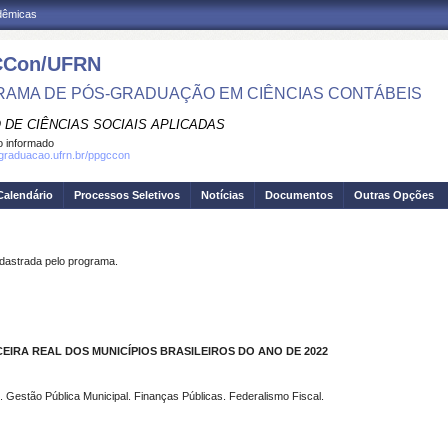
adêmicas
Con/UFRN
AMA DE PÓS-GRADUAÇÃO EM CIÊNCIAS CONTÁBEIS
 DE CIÊNCIAS SOCIAIS APLICADAS
 informado
sgraduacao.ufrn.br/ppgccon
Calendário
Processos Seletivos
Notícias
Documentos
Outras Opções
strada pelo programa.
EIRA REAL DOS MUNICÍPIOS BRASILEIROS DO ANO DE 2022
 Gestão Pública Municipal. Finanças Públicas. Federalismo Fiscal.