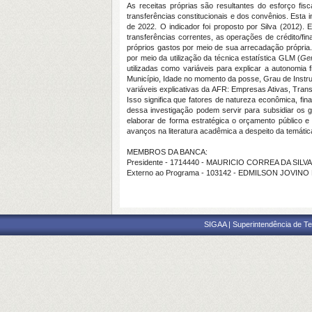
As receitas próprias são resultantes do esforço fis
transferências constitucionais e dos convênios. Esta i
de 2022. O indicador foi proposto por Silva (2012).
transferências correntes, as operações de crédito/fin
próprios gastos por meio de sua arrecadação própria.
por meio da utilização da técnica estatística GLM (
Gen
utilizadas como variáveis para explicar a autonomia
Município, Idade no momento da posse, Grau de Instru
variáveis explicativas da AFR: Empresas Ativas, Trans
Isso significa que fatores de natureza econômica, fina
dessa investigação podem servir para subsidiar os 
elaborar de forma estratégica o orçamento público e
avanços na literatura acadêmica a despeito da temática
MEMBROS DA BANCA:
Presidente - 1714440 - MAURICIO CORREA DA SILVA
Externo ao Programa - 103142 - EDMILSON JOVINO
SIGAA | Superintendência de Te