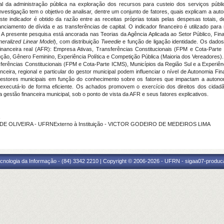
cal da administração pública na exploração dos recursos para custeio dos serviços públ
nvestigação tem o objetivo de analisar, dentre um conjunto de fatores, quais explicam a auto
 Este indicador é obtido da razão entre as receitas próprias totais pelas despesas totai
anciamento de dívida e as transferências de capital. O indicador financeiro é utilizado pa
 A presente pesquisa está ancorada nas Teorias da Agência Aplicada ao Setor Público, Fi
eralized Linear Model
), com distribuição
Tweedie
e função de ligação identidade. Os dados
 financeira real (AFR): Empresa Ativas, Transferências Constitucionais (FPM e Cota-Part
ção, Gênero Feminino, Experiência Política e Competição Pública (Maioria dos Vereadores). 
ferências Constitucionais (FPM e Cota-Parte ICMS), Municípios da Região Sul e a Experiênc
nceira, regional e particular do gestor municipal podem influenciar o nível de Autonomia Fi
gestores municipais em função do conhecimento sobre os fatores que impactam a autono
 executá-lo de forma eficiente. Os achados promovem o exercício dos direitos dos cidadão
 gestão financeira municipal, sob o ponto de vista da AFR e seus fatores explicativos.
 DE OLIVEIRA - UFRNExterno à Instituição - VICTOR GODEIRO DE MEDEIROS LIMA
cnologia da Informação - (84) 3342 2210 | Copyright © 2006-2026 - UFRN - sigaa07-produca