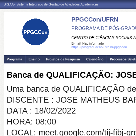
SIGAA - Sistema Integrado de Gestão de Atividades Acadêmicas
PPGCCon/UFRN
PROGRAMA DE PÓS-GRADU
CENTRO DE CIÊNCIAS SOCIAIS 
E-mail:
Não informado
https://posgraduacao.ufrn.br/ppgccon
Programa
Ensino
Projetos de Pesquisa
Calendário
Processos Selet
Banca de QUALIFICAÇÃO: JO
Uma banca de QUALIFICAÇÃO de 
DISCENTE : JOSE MATHEUS B
DATA : 18/02/2022
HORA: 08:00
LOCAL: meet.google.com/tij-fibj-qr