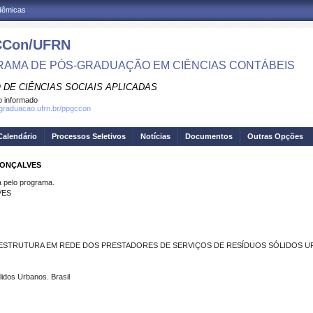
adêmicas
Con/UFRN
AMA DE PÓS-GRADUAÇÃO EM CIÊNCIAS CONTÁBEIS
 DE CIÊNCIAS SOCIAIS APLICADAS
 informado
sgraduacao.ufrn.br/ppgccon
Calendário
Processos Seletivos
Notícias
Documentos
Outras Opções
GONÇALVES
pelo programa.
VES
M ESTRUTURA EM REDE DOS PRESTADORES DE SERVIÇOS DE RESÍDUOS SÓLIDOS U
lidos Urbanos. Brasil