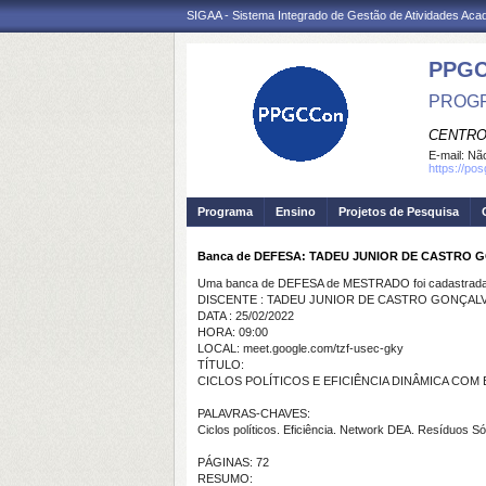
SIGAA - Sistema Integrado de Gestão de Atividades Ac
PPGC
PROGR
CENTRO
E-mail:
Não
https://po
Programa
Ensino
Projetos de Pesquisa
Banca de DEFESA: TADEU JUNIOR DE CASTRO 
Uma banca de DEFESA de MESTRADO foi cadastrada 
DISCENTE : TADEU JUNIOR DE CASTRO GONÇAL
DATA : 25/02/2022
HORA: 09:00
LOCAL: meet.google.com/tzf-usec-gky
TÍTULO:
CICLOS POLÍTICOS E EFICIÊNCIA DINÂMICA CO
PALAVRAS-CHAVES:
Ciclos políticos. Eficiência. Network DEA. Resíduos Só
PÁGINAS: 72
RESUMO: