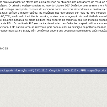
 por objetivo analisar os efeitos dos ciclos políticos na eficiência dos operadores de resídu
estágios. O primeiro estágio consiste no uso do Modelo DEA Dinâmico com estrutura em Red
ndo estágio, transporta escores de eficiência como variáveis dependentes e analisa os efei
, capital político e macrorregiões) na eficiência dos operadores por meio de três mode
e 60,57%, sinalizando ineficiência do setor, assim como estagnação de produtividade em tod
-se influência negativa de ciclos políticos nos escores de eficiência dos três modelos propo
tor de RSU. As variáveis PIB
per capita
, densidade, transferências, capital político e macr
idária. Este estudo torna-se relevante, pois pode auxiliar na definição de políticas eficaz
as específicas para o Brasil, além de não ser encontrada pesquisas semelhantes após revisão
SIMÕES
cnologia da Informação - (84) 3342 2210 | Copyright © 2006-2026 - UFRN - sigaa08-produca