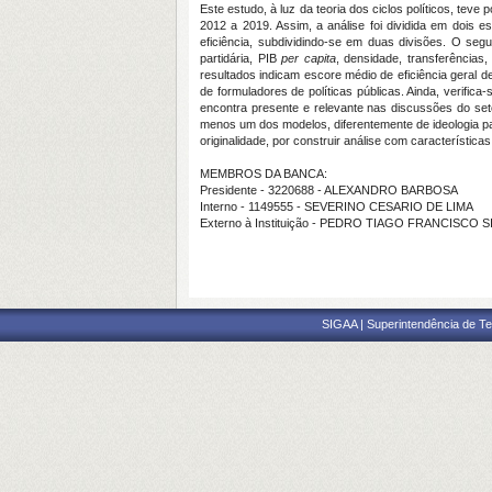
Este estudo, à luz da teoria dos ciclos políticos, teve
2012 a 2019. Assim, a análise foi dividida em dois 
eficiência, subdividindo-se em duas divisões. O segu
partidária, PIB
per capita
, densidade, transferências
resultados indicam escore médio de eficiência geral d
de formuladores de políticas públicas. Ainda, verifica
encontra presente e relevante nas discussões do se
menos um dos modelos, diferentemente de ideologia part
originalidade, por construir análise com característic
MEMBROS DA BANCA:
Presidente - 3220688 - ALEXANDRO BARBOSA
Interno - 1149555 - SEVERINO CESARIO DE LIMA
Externo à Instituição - PEDRO TIAGO FRANCISCO 
SIGAA | Superintendência de Te