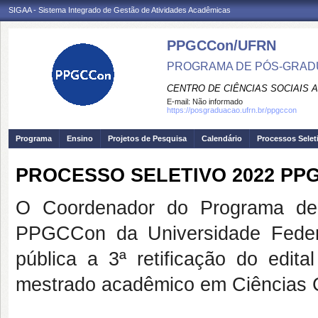
SIGAA - Sistema Integrado de Gestão de Atividades Acadêmicas
PPGCCon/UFRN
PROGRAMA DE PÓS-GRADU
CENTRO DE CIÊNCIAS SOCIAIS 
E-mail:
Não informado
https://posgraduacao.ufrn.br/ppgccon
Programa
Ensino
Projetos de Pesquisa
Calendário
Processos Selet
PROCESSO SELETIVO 2022 PPGCCo
O Coordenador do Programa de
PPGCCon da Universidade Feder
pública a 3ª retificação do edi
mestrado acadêmico em Ciências 