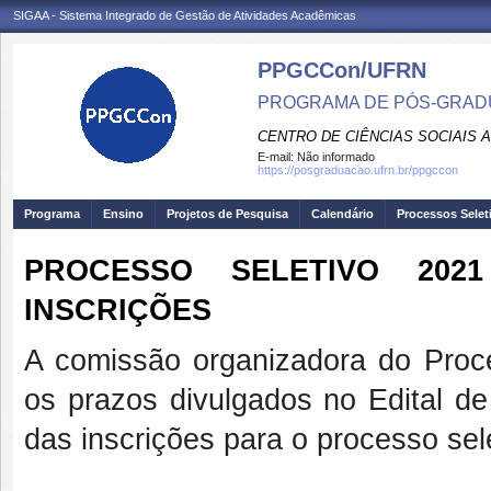
SIGAA - Sistema Integrado de Gestão de Atividades Acadêmicas
PPGCCon/UFRN
PROGRAMA DE PÓS-GRADU
CENTRO DE CIÊNCIAS SOCIAIS 
E-mail:
Não informado
https://posgraduacao.ufrn.br/ppgccon
Programa
Ensino
Projetos de Pesquisa
Calendário
Processos Selet
PROCESSO SELETIVO 20
INSCRIÇÕES
A comissão organizadora do Pro
os prazos divulgados no Edital d
das inscrições para o processo s