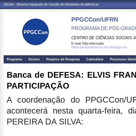
SIGAA - Sistema Integrado de Gestão de Atividades Acadêmicas
PPGCCon/UFRN
PROGRAMA DE PÓS-GRADU
CENTRO DE CIÊNCIAS SOCIAIS 
E-mail:
Não informado
https://posgraduacao.ufrn.br/ppgccon
Programa
Ensino
Projetos de Pesquisa
Calendário
Processos Selet
Banca de DEFESA: ELVIS FRA
PARTICIPAÇÃO
A coordenação do PPGCCon/UFR
acontecerá nesta quarta-feira,
PEREIRA DA SILVA: