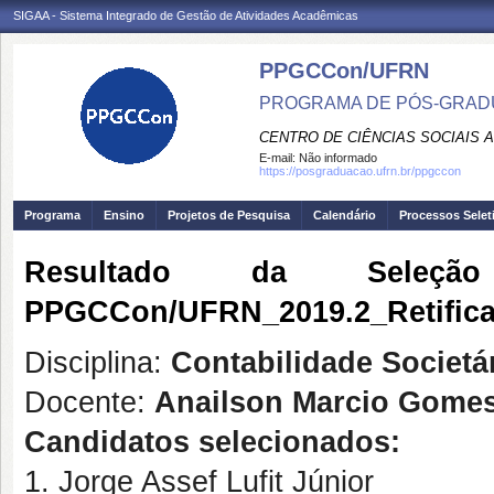
SIGAA - Sistema Integrado de Gestão de Atividades Acadêmicas
PPGCCon/UFRN
PROGRAMA DE PÓS-GRADU
CENTRO DE CIÊNCIAS SOCIAIS 
E-mail:
Não informado
https://posgraduacao.ufrn.br/ppgccon
Programa
Ensino
Projetos de Pesquisa
Calendário
Processos Selet
Resultado da Seleç
PPGCCon/UFRN_2019.2_Retific
Disciplina:
Contabilidade Societár
Docente:
Anailson Marcio Gome
Candidatos selecionados:
1. Jorge Assef Lufit Júnior