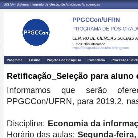
SIGAA - Sistema Integrado de Gestão de Atividades Acadêmicas
PPGCCon/UFRN
PROGRAMA DE PÓS-GRADU
CENTRO DE CIÊNCIAS SOCIAIS 
E-mail:
Não informado
https://posgraduacao.ufrn.br/ppgccon
Programa
Ensino
Projetos de Pesquisa
Calendário
Processos Selet
Retificação_Seleção para alun
Informamos que serão ofere
PPGCCon/UFRN, para 2019.2, nas d
Disciplina:
Economia da informaç
Horário das aulas:
Segunda-feira,