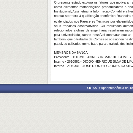
O presente estudo explora os fatores que motivaram a
como elementos metodológicos predominantes a abor
Institucional, Assimetria na Informação Contábil e a l
no que se refere à qualificação econômico-financeira 
evidenciados nos Pareceres Técnicos por ela emitidos, 
seus trabalhos desenvolvidos. Os resultados demons
relacionados à obras de engenharia, resultaram na cr
pela universidade, sendo possível constatar que as
também, que o trabalho da Comissão ocasionou na dim
passivos utilizados como base para o cálculo dos ind
MEMBROS DA BANCA:
Presidente - 1149391 - ANAILSON MARCIO GOMES
Interno - 2610882 - DIOGO HENRIQUE SILVA DE LIM
Interno - 2149341 - JOSE DIONISIO GOMES DA SILV
SIGAA | Superintendência de Te