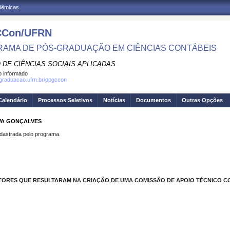
adêmicas
Con/UFRN
AMA DE PÓS-GRADUAÇÃO EM CIÊNCIAS CONTÁBEIS
 DE CIÊNCIAS SOCIAIS APLICADAS
 informado
sgraduacao.ufrn.br/ppgccon
Calendário
Processos Seletivos
Notícias
Documentos
Outras Opções
LVA GONÇALVES
strada pelo programa.
ORES QUE RESULTARAM NA CRIAÇÃO DE UMA COMISSÃO DE APOIO TÉCNICO CON