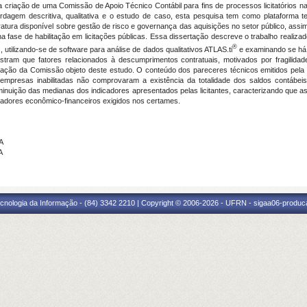
 criação de uma Comissão de Apoio Técnico Contábil para fins de processos licitatórios 
dagem descritiva, qualitativa e o estudo de caso, esta pesquisa tem como plataforma t
iteratura disponível sobre gestão de risco e governança das aquisições no setor público, assi
na fase de habilitação em licitações públicas. Essa dissertação descreve o trabalho reali
®
utilizando-se de software para análise de dados qualitativos ATLAS.ti
e examinando se há e
tram que fatores relacionados à descumprimentos contratuais, motivados por fragilidade
iação da Comissão objeto deste estudo. O conteúdo dos pareceres técnicos emitidos pela 
 empresas inabilitadas não comprovaram a existência da totalidade dos saldos contábei
inuição das medianas dos indicadores apresentados pelas licitantes, caracterizando que a
icadores econômico-financeiros exigidos nos certames.
A
A
cnologia da Informação - (84) 3342 2210 | Copyright © 2006-2026 - UFRN - sigaa06-produca