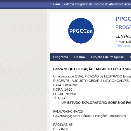
SIGAA - Sistema Integrado de Gestão de Atividades Ac
PPGC
PROGR
CENTRO
E-mail:
Não
https://po
Programa
Ensino
Projetos de Pesquisa
Banca de QUALIFICAÇÃO: AUGUSTO CÉSAR SI
Uma banca de QUALIFICAÇÃO de MESTRADO foi cada
DISCENTE : AUGUSTO CÉSAR SILVA GONÇALVES
DATA : 08/04/2019
HORA: 14:30
LOCAL: NEPSA II
TÍTULO:
UM ESTUDO EXPLORATÓRIO SOBRE OS FAT
PALAVRAS-CHAVES:
Governança; Setor Público; Licitações; Indicadores.
PÁGINAS: 65
RESUMO: