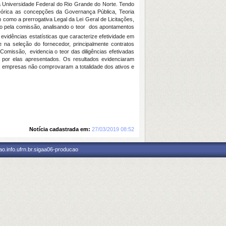
na Universidade Federal do Rio Grande do Norte. Tendo
eórica as concepções da Governança Pública, Teoria
m como a prerrogativa Legal da Lei Geral de Licitações,
zado pela comissão, analisando o teor dos apontamentos
vidências estatísticas que caracterize efetividade em
 na seleção do fornecedor, principalmente contratos
Comissão, evidencia o teor das diligências efetivadas
s por elas apresentados. Os resultados evidenciaram
s empresas não comprovaram a totalidade dos ativos e
Notícia cadastrada em:
27/03/2019 08:52
o.info.ufrn.br.sigaa06-producao