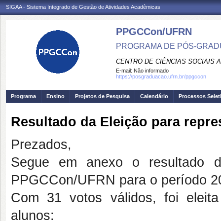
SIGAA - Sistema Integrado de Gestão de Atividades Acadêmicas
PPGCCon/UFRN
PROGRAMA DE PÓS-GRADU
CENTRO DE CIÊNCIAS SOCIAIS 
E-mail:
Não informado
https://posgraduacao.ufrn.br/ppgccon
Programa
Ensino
Projetos de Pesquisa
Calendário
Processos Selet
Resultado da Eleição para repr
Prezados,
Segue em anexo o resultado da
PPGCCon/UFRN para o período 2
Com 31 votos válidos, foi eleit
alunos: