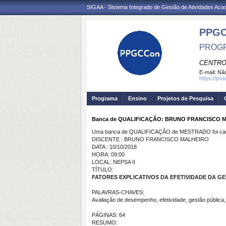
SIGAA - Sistema Integrado de Gestão de Atividades Ac
PPGC
PROGR
CENTRO
E-mail:
Não
https://po
Programa
Ensino
Projetos de Pesquisa
Banca de QUALIFICAÇÃO: BRUNO FRANCISCO 
Uma banca de QUALIFICAÇÃO de MESTRADO foi cada
DISCENTE : BRUNO FRANCISCO MALHEIRO
DATA : 10/10/2018
HORA: 09:00
LOCAL: NEPSA II
TÍTULO:
FATORES EXPLICATIVOS DA EFETIVIDADE DA G
PALAVRAS-CHAVES:
Avaliação de desempenho, efetividade, gestão pública, 
PÁGINAS: 64
RESUMO: