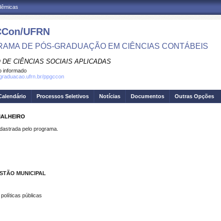
adêmicas
Con/UFRN
AMA DE PÓS-GRADUAÇÃO EM CIÊNCIAS CONTÁBEIS
 DE CIÊNCIAS SOCIAIS APLICADAS
 informado
sgraduacao.ufrn.br/ppgccon
Calendário
Processos Seletivos
Notícias
Documentos
Outras Opções
MALHEIRO
strada pelo programa.
ESTÃO MUNICIPAL
políticas públicas