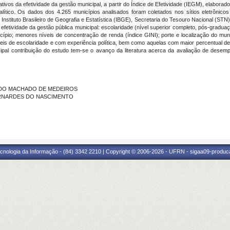
ativos da efetividade da gestão municipal, a partir do Índice de Efetividade (IEGM), elaborado
ítico. Os dados dos 4.265 municípios analisados foram coletados nos sítios eletrônicos
, Instituto Brasileiro de Geografia e Estatística (IBGE), Secretaria do Tesouro Nacional (STN
efetividade da gestão pública municipal: escolaridade (nível superior completo, pós-gradu
cípio; menores níveis de concentração de renda (índice GINI); porte e localização do muni
is de escolaridade e com experiência política, bem como aquelas com maior percentual de
cipal contribuição do estudo tem-se o avanço da literatura acerca da avaliação de desemp
NANDO MACHADO DE MEDEIROS
 BERNARDES DO NASCIMENTO
cnologia da Informação - (84) 3342 2210 | Copyright © 2006-2026 - UFRN - sigaa09-produca