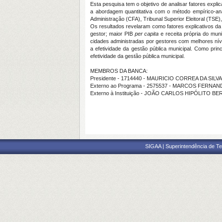
Esta pesquisa tem o objetivo de analisar fatores explic
a abordagem quantitativa com o método empírico-anal
Administração (CFA), Tribunal Superior Eleitoral (TSE)
Os resultados revelaram como fatores explicativos da 
gestor; maior PIB
per capita
e receita própria do muni
cidades administradas por gestores com melhores níve
a efetividade da gestão pública municipal. Como prin
efetividade da gestão pública municipal.
MEMBROS DA BANCA:
Presidente - 1714440 - MAURICIO CORREA DA SILVA
Externo ao Programa - 2575537 - MARCOS FER
Externo à Instituição - JOÃO CARLOS HIPÓLITO
SIGAA | Superintendência de Te