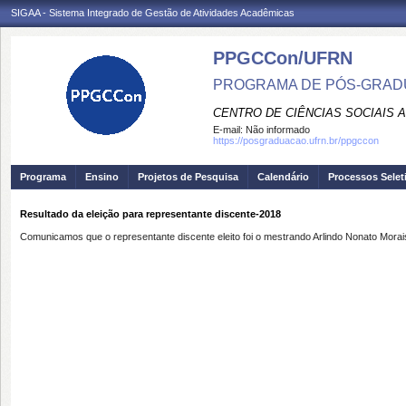
SIGAA - Sistema Integrado de Gestão de Atividades Acadêmicas
PPGCCon/UFRN
PROGRAMA DE PÓS-GRADU
CENTRO DE CIÊNCIAS SOCIAIS 
E-mail:
Não informado
https://posgraduacao.ufrn.br/ppgccon
Programa
Ensino
Projetos de Pesquisa
Calendário
Processos Selet
Resultado da eleição para representante discente-2018
Comunicamos que o representante discente eleito foi o mestrando Arlindo Nonato Morai