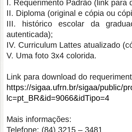
I. Requerimento Padrão (link para 
II. Diploma (original e cópia ou cóp
III. histórico escolar da gradu
autenticada);
IV. Curriculum Lattes atualizado (có
V. Uma foto 3x4 colorida.
Link para download do requeriment
https://sigaa.ufrn.br/sigaa/public/
lc=pt_BR&id=9066&idTipo=4
Mais informações:
Telefone: (84) 3215 – 3481