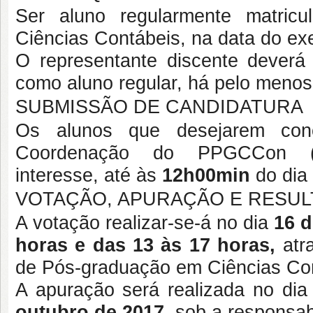
Ser aluno regularmente matri
Ciências Contábeis, na data do exe
O representante discente deverá 
como aluno regular, há pelo meno
SUBMISSÃO DE CANDIDATURA
Os alunos que desejarem conc
Coordenação do PPGCCon (ppg
interesse, até às
12h00min
do dia
VOTAÇÃO, APURAÇÃO E RESU
A votação realizar-se-á no dia
16 d
horas e das 13 às 17 horas,
atra
de Pós-graduação em Ciências C
A apuração será realizada no dia
outubro de 2017
, sob a responsab