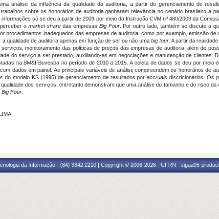
ma análise da influência da qualidade da auditoria, a partir do gerenciamento de resul
 trabalhos sobre os honorários de auditoria ganharam relevância no cenário brasileiro a p
is informações só se deu a partir de 2009 por meio da Instrução CVM nº 480/2009 da Comiss
o perceber o
market-share
das empresas
Big Four
. Por outro lado, também se discute a q
por procedimentos inadequados das empresas de auditoria, como por exemplo, emissão de op
ar a qualidade de auditoria apenas em função de ser ou não uma
big four.
A partir da realidad
 serviços, monitoramento das políticas de preços das empresas de auditoria, além de possib
de do serviço a ser prestado, auxiliando-as em negociações e manutenção de clientes. De m
 listadas na BM&FBovespa no período de 2010 a 2015. A coleta de dados se deu por meio 
om dados em painel. As principais variáveis de análise compreendem os honorários de audi
ravés do modelo KS (1995) de gerenciamento de resultados por
accruals
discricionários. Os p
 e a qualidade dos serviços, entretanto demonstram que uma análise do tamanho e do risco d
a
Big Four
.
 LIMA
cnologia da Informação - (84) 3342 2210 | Copyright © 2006-2026 - UFRN - sigaa05-produca