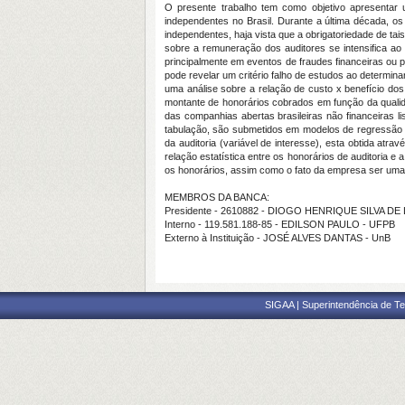
O presente trabalho tem como objetivo apresentar u
independentes no Brasil. Durante a última década, os
independentes, haja vista que a obrigatoriedade de ta
sobre a remuneração dos auditores se intensifica a
principalmente em eventos de fraudes financeiras ou 
pode revelar um critério falho de estudos ao determin
uma análise sobre a relação de custo x benefício dos
montante de honorários cobrados em função da qualida
das companhias abertas brasileiras não financeiras
tabulação, são submetidos em modelos de regressão c
da auditoria (variável de interesse), esta obtida at
relação estatística entre os honorários de auditoria
os honorários, assim como o fato da empresa ser um
MEMBROS DA BANCA:
Presidente - 2610882 - DIOGO HENRIQUE SILVA DE
Interno - 119.581.188-85 - EDILSON PAULO - UFPB
Externo à Instituição - JOSÉ ALVES DANTAS - UnB
SIGAA | Superintendência de Te