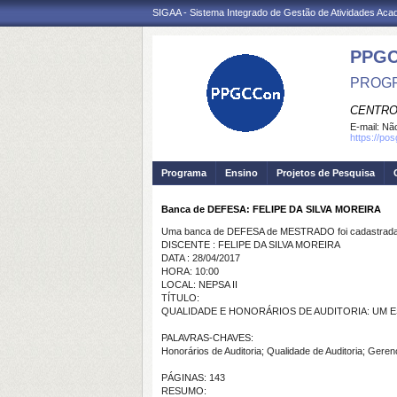
SIGAA - Sistema Integrado de Gestão de Atividades Ac
PPGC
PROGR
CENTRO
E-mail:
Não
https://po
Programa
Ensino
Projetos de Pesquisa
Banca de DEFESA: FELIPE DA SILVA MOREIRA
Uma banca de DEFESA de MESTRADO foi cadastrada 
DISCENTE : FELIPE DA SILVA MOREIRA
DATA : 28/04/2017
HORA: 10:00
LOCAL: NEPSA II
TÍTULO:
QUALIDADE E HONORÁRIOS DE AUDITORIA: UM 
PALAVRAS-CHAVES:
Honorários de Auditoria; Qualidade de Auditoria; Gere
PÁGINAS: 143
RESUMO: