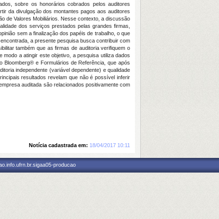
tados, sobre os honorários cobrados pelos auditores
artir da divulgação dos montantes pagos aos auditores
ão de Valores Mobiliários. Nesse contexto, a discussão
ualidade dos serviços prestados pelas grandes firmas,
inião sem a finalização dos papéis de trabalho, o que
e encontrada, a presente pesquisa busca contribuir com
ilitar também que as firmas de auditoria verifiquem o
odo a atingir este objetivo, a pesquisa utiliza dados
do Bloomberg® e Formulários de Referência, que após
toria independente (variável dependente) e qualidade
rincipais resultados revelam que não é possível inferir
a empresa auditada são relacionados positivamente com
Notícia cadastrada em:
18/04/2017 10:11
o.info.ufrn.br.sigaa05-producao