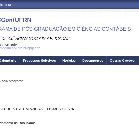
adêmicas
Con/UFRN
AMA DE PÓS-GRADUAÇÃO EM CIÊNCIAS CONTÁBEIS
 DE CIÊNCIAS SOCIAIS APLICADAS
 informado
sgraduacao.ufrn.br/ppgccon
Calendário
Processos Seletivos
Notícias
Documentos
Outras Opções
pelo programa.
ESTUDO NAS COMPANHIAS DA BM&FBOVESPA
nciamento de Resultados.