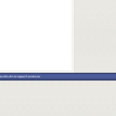
o.info.ufrn.br.sigaa14-producao