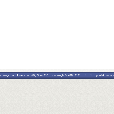
cnologia da Informação - (84) 3342 2210 | Copyright © 2006-2026 - UFRN - sigaa14-produca