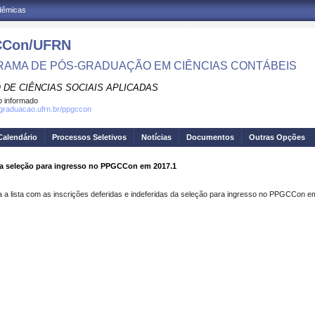
adêmicas
Con/UFRN
AMA DE PÓS-GRADUAÇÃO EM CIÊNCIAS CONTÁBEIS
 DE CIÊNCIAS SOCIAIS APLICADAS
 informado
sgraduacao.ufrn.br/ppgccon
Calendário
Processos Seletivos
Notícias
Documentos
Outras Opções
 da seleção para ingresso no PPGCCon em 2017.1
 a lista com as inscrições deferidas e indeferidas da seleção para ingresso no PPGCCon e