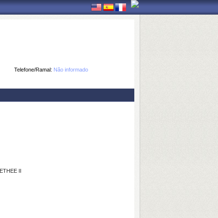
Telefone/Ramal:
Não informado
THEE II