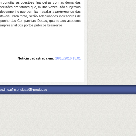
 conciliar as questões financeiras com as demandas
decisões em fatores que, muitas vezes, são subjetivos
de desempenho que permitam avaliar a
performance
das
áveis. Para tanto, serão selecionados indicadores de
esempenho das Companhias Docas, quanto aos aspectos
empresarial dos portos públicos brasileiros.
Notícia cadastrada em:
26/10/2016 15:01
o.info.ufrn.br.sigaa05-producao