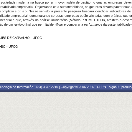
 a sociedade moderna na busca por um novo modelo de gestão no qual as empresas devem
ntabilidade empresarial. Objetivando esta sustentabilidade, os gestores devem pautar suas 
s complexo e crítico. Nesse sentido, a presente pesquisa buscará identificar indicadores 
ilidade empresarial, demonstrando se estas empresas estão alinhadas com práticas sustent
empresarial e que, através da análise multicritério (Método PROMETHEEII), atestem o d
ução de um
ranking
final que permita identificar e comparar a
performance
da sustentabilidade 
ARQUES DE CARVALHO - UFCG
LOBO - UFCG
cnologia da Informação - (84) 3342 2210 | Copyright © 2006-2026 - UFRN - sigaa05-produca