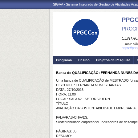
SIGAA - Sistema Integrado de Gestão de Atividades Ac
PPGC
PROGR
CENTRO
E-mail:
Não
https://po
Programa
Ensino
Projetos de Pesquisa
Banca de QUALIFICAÇÃO: FERNANDA NUNES D
Uma banca de QUALIFICAÇÃO de MESTRADO foi cada
DISCENTE : FERNANDA NUNES DANTAS
DATA : 27/10/2016
HORA: 11:00
LOCAL: SALA A2 - SETOR V/UFRN
TÍTULO:
AVALIAÇÃO DA SUSTENTABILIDADE EMPRESARIAL
PALAVRAS-CHAVES:
Sustentabilidade empresarial. Indicadores de desempen
PÁGINAS: 35
RESUMO: