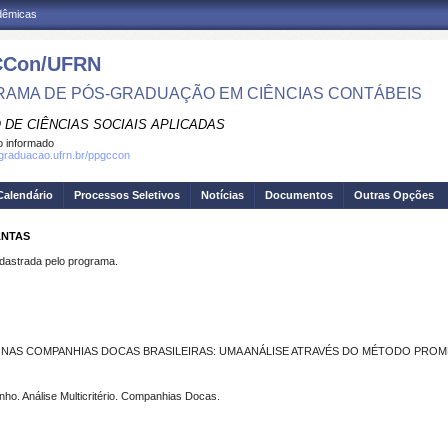
adêmicas
Con/UFRN
AMA DE PÓS-GRADUAÇÃO EM CIÊNCIAS CONTÁBEIS
 DE CIÊNCIAS SOCIAIS APLICADAS
 informado
sgraduacao.ufrn.br/ppgccon
Calendário
Processos Seletivos
Notícias
Documentos
Outras Opções
ANTAS
strada pelo programa.
 NAS COMPANHIAS DOCAS BRASILEIRAS: UMA ANÁLISE ATRAVÉS DO MÉTODO PROME
ho. Análise Multicritério. Companhias Docas.