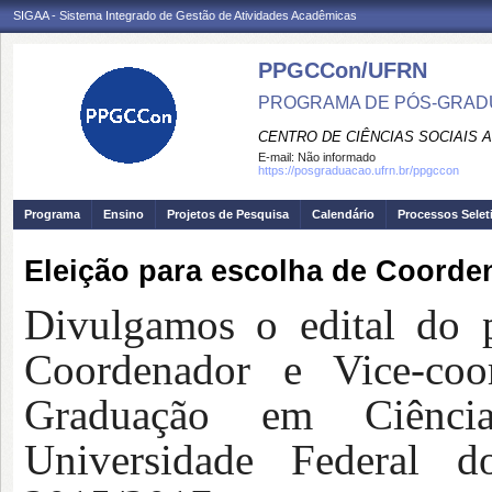
SIGAA - Sistema Integrado de Gestão de Atividades Acadêmicas
PPGCCon/UFRN
PROGRAMA DE PÓS-GRADU
CENTRO DE CIÊNCIAS SOCIAIS 
E-mail:
Não informado
https://posgraduacao.ufrn.br/ppgccon
Programa
Ensino
Projetos de Pesquisa
Calendário
Processos Selet
Eleição para escolha de Coorde
Divulgamos o edital do p
Coordenador e Vice-co
Graduação em Ciênci
Universidade Federal 