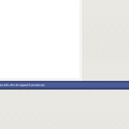
o.info.ufrn.br.sigaa13-producao