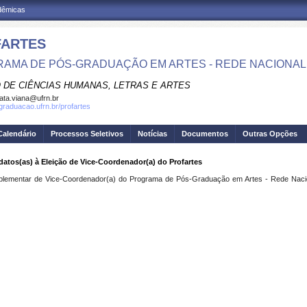
adêmicas
FARTES
AMA DE PÓS-GRADUAÇÃO EM ARTES - REDE NACIONAL
 DE CIÊNCIAS HUMANAS, LETRAS E ARTES
ata.viana@ufrn.br
sgraduacao.ufrn.br/profartes
Calendário
Processos Seletivos
Notícias
Documentos
Outras Opções
idatos(as) à Eleição de Vice-Coordenador(a) do Profartes
plementar de Vice-Coordenador(a) do Programa de Pós-Graduação em Artes - Rede Naci