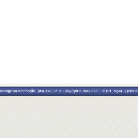
cnologia da Informação - (84) 3342 2210 | Copyright © 2006-2026 - UFRN - sigaa13-produca