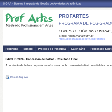
SIGAA - Sistema Integrado de Gestão de Atividades Acadêmicas
PROFARTES
PROGRAMA DE PÓS-GRADU
CENTRO DE CIÊNCIAS HUMANAS,
E-mail:
renata.viana@ufrn.br
https://posgraduacao.ufrn.br/profartes
Programa
Ensino
Projetos de Pesquisa
Calendário
Processos Selet
Edital 01/2026 - Concessão de bolsas - Resultado Final
A comissão de bolsas do profartes/ufrn torna público o resultado final do edital de con
Baixar Arquivo