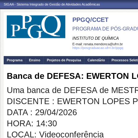
SIGAA - Sistema Integrado de Gestão de Atividades Acadêmicas
PPGQ/CCET
PROGRAMA DE PÓS-GRAD
INSTITUTO DE QUÍMICA
E-mail:
renata.mendonca@ufrn.br
https://posgraduacao.ufrn.br/ppgq
Programa
Ensino
Projetos de Pesquisa
Calendário
Processos Selet
Banca de DEFESA: EWERTON L
Uma banca de DEFESA de MESTRAD
DISCENTE : EWERTON LOPES 
DATA : 29/04/2026
HORA: 14:30
LOCAL: Videoconferência