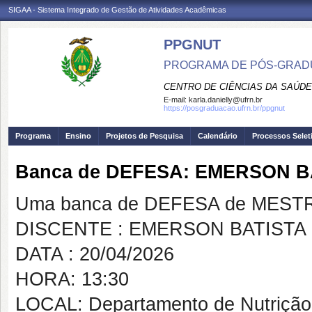
SIGAA - Sistema Integrado de Gestão de Atividades Acadêmicas
PPGNUT
PROGRAMA DE PÓS-GRAD
CENTRO DE CIÊNCIAS DA SAÚDE
E-mail:
karla.danielly@ufrn.br
https://posgraduacao.ufrn.br/ppgnut
Programa
Ensino
Projetos de Pesquisa
Calendário
Processos Selet
Banca de DEFESA: EMERSON B
Uma banca de DEFESA de MESTRAD
DISCENTE : EMERSON BATISTA
DATA : 20/04/2026
HORA: 13:30
LOCAL: Departamento de Nutrição