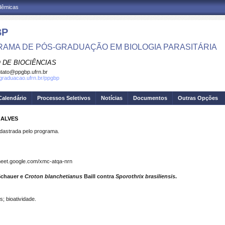
adêmicas
BP
AMA DE PÓS-GRADUAÇÃO EM BIOLOGIA PARASITÁRIA
 DE BIOCIÊNCIAS
tato@ppgbp.ufrn.br
sgraduacao.ufrn.br/ppgbp
Calendário
Processos Seletivos
Notícias
Documentos
Outras Opções
 ALVES
strada pelo programa.
meet.google.com/xmc-atqa-nrn
chauer e
Croton blanchetianus
Baill contra
Sporothrix brasiliensis
.
; bioatividade.