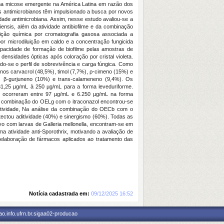
ma micose emergente na América Latina em razão dos
os antimicrobianos têm impulsionado a busca por novos
idade antimicrobiana. Assim, nesse estudo avaliou-se a
iensis, além da atividade antibiofilme e da combinação
ição química por cromatografia gasosa associada a
por microdiluição em caldo e a concentração fungicida
pacidade de formação de biofilme pelas amostras de
 densidades ópticas após coloração por cristal violeta.
ndo-se o perfil de sobrevivência e carga fúngica. Como
s carvacrol (48,5%), timol (7,7%), ρ-cimeno (15%) e
%), β-gurjuneno (10%) e trans-calameneno (9,4%). Os
31,25 µg/mL à 250 µg/mL para a forma leveduriforme.
M ocorreram entre 97 µg/mL e 6.250 µg/mL na forma
da combinação do OELg com o itraconazol encontrou-se
aditividade, Na análise da combinação do OECb com o
etectou aditividade (40%) e sinergismo (60%). Todas as
vo com larvas de Galleria mellonella, encontram-se em
 atividade anti-Sporothrix, motivando a avaliação de
a elaboração de fármacos aplicados ao tratamento das
Notícia cadastrada em:
09/12/2025 16:52
o.info.ufrn.br.sigaa02-producao