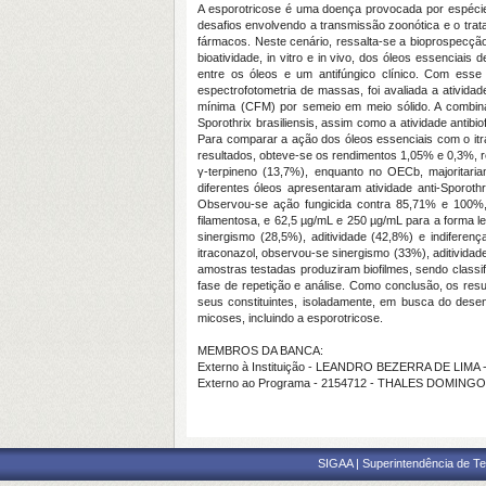
A esporotricose é uma doença provocada por espéci
desafios envolvendo a transmissão zoonótica e o trat
fármacos. Neste cenário, ressalta-se a bioprospecção 
bioatividade, in vitro e in vivo, dos óleos essenciai
entre os óleos e um antifúngico clínico. Com ess
espectrofotometria de massas, foi avaliada a ativida
mínima (CFM) por semeio em meio sólido. A combina
Sporothrix brasiliensis, assim como a atividade antibi
Para comparar a ação dos óleos essenciais com o itrac
resultados, obteve-se os rendimentos 1,05% e 0,3%,
γ-terpineno (13,7%), enquanto no OECb, majoritaria
diferentes óleos apresentaram atividade anti-Sporo
Observou-se ação fungicida contra 85,71% e 100%,
filamentosa, e 62,5 µg/mL e 250 µg/mL para a forma 
sinergismo (28,5%), aditividade (42,8%) e indifere
itraconazol, observou-se sinergismo (33%), aditividad
amostras testadas produziram biofilmes, sendo classi
fase de repetição e análise. Como conclusão, os res
seus constituintes, isoladamente, em busca do desen
micoses, incluindo a esporotricose.
MEMBROS DA BANCA:
Externo à Instituição - LEANDRO BEZERRA DE LIMA
Externo ao Programa - 2154712 - THALES DOMING
SIGAA | Superintendência de Te