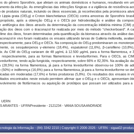
es do gênero Sporothrix, que afetam os animais domésticos e humanos, resultando em u
amento da infecção. As emergências das infecções fúngicas e a vigilância de resistência a
de produtos naturais, incluindo os óleos essenciais, já reconhecidos pela promissora ativ
s de Lippia grata (OELg) e Croton blanchetianus (OECb) contra amostras de Sporothrix brasil
e propósito, após a obtenção OELg e o OECb por hidrodestilação e análise da compos
de antifúngica dos óleos através da determinação da concentração inibitória minima (CIM) 
ção dos óleos com o itraconazol foi realizada por meio do método “checkerboard”. A ca
ofilme dos óleos, foram determinadas pela quantificação da biomassa através da análise das
onazol in vivo foram realizados os ensaios utilizando larvas de Galleria mellonella, avalia
 respectivamente, para OELg e OECb. Na composiçáo do OELg predominaram os monoterpeno
mente, os sesquiterpenos γ-elemeno (18,4%), espatulenol (11,6%), β-cariofileno (10,8
thrix. As CIM do OELg variaram de 48 µg/mL à 12.500 µg/mL para a forma filamentosa, e 
 respectivamente, para as formas filamentosos e leveduriformes. Para o OECb, as CI
leveduriforme, tendo ação fungicida, respectivamente, sobre 66% e 82,35%. Na avaliação 
nça (28,5%) na forma filamentosa, já para a forma leveduriforme observou-se 100% de 
e (50%) e indiferença (16,6%) para a forma filamentosa, já para a forma leveduriforme se d
ficadas em moderadas (17,6%) e fortes produtoras (5,8%). Os resultados dos ensaios in vi
ultados encontrados neste estudo permitem afirmar que o OELg e o OECb, apresentam ótima
volvimento de fitofármacos ou aquisição de protótipos que possam ser utilizados para 
 - UERN
OS ARANTES - UFRNPresidente - 2121234 - VANIA SOUSA ANDRADE
cnologia da Informação - (84) 3342 2210 | Copyright © 2006-2026 - UFRN - sigaa02-produca