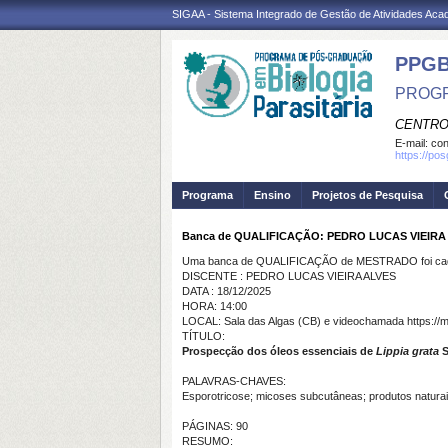
SIGAA - Sistema Integrado de Gestão de Atividades Ac
PPG
PROGR
CENTRO
E-mail:
con
https://po
Programa
Ensino
Projetos de Pesquisa
Banca de QUALIFICAÇÃO: PEDRO LUCAS VIEIRA
Uma banca de QUALIFICAÇÃO de MESTRADO foi cada
DISCENTE : PEDRO LUCAS VIEIRA ALVES
DATA : 18/12/2025
HORA: 14:00
LOCAL: Sala das Algas (CB) e videochamada https://
TÍTULO:
Prospecção dos óleos essenciais de
Lippia grata
S
PALAVRAS-CHAVES:
Esporotricose; micoses subcutâneas; produtos naturais
PÁGINAS: 90
RESUMO: