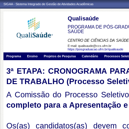
SIGAA - Sistema Integrado de Gestão de Atividades Acadêmicas
Qualisaúde
PROGRAMA DE PÓS-GRADU
SAÚDE
CENTRO DE CIÊNCIAS DA SAÚDE
E-mail:
qualisaude@ccs.ufrn.br
https://posgraduacao.ufrn.br/qualisaude
Programa
Ensino
Projetos de Pesquisa
Calendário
Processos Selet
3ª ETAPA: CRONOGRAMA PAR
DE TRABALHO (Processo Seleti
A Comissão do Processo Seletivo
completo para a Apresentação e
Os(as) candidatos(as) devem c