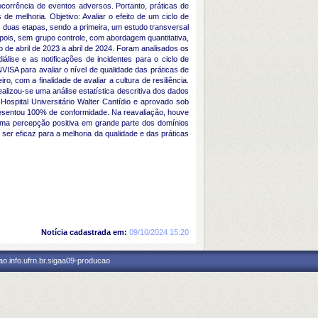
 ocorrência de eventos adversos. Portanto, práticas de
e melhoria. Objetivo: Avaliar o efeito de um ciclo de
 duas etapas, sendo a primeira, um estudo transversal
epois, sem grupo controle, com abordagem quantitativa,
 de abril de 2023 a abril de 2024. Foram analisados os
álise e as notificações de incidentes para o ciclo de
ISA para avaliar o nível de qualidade das práticas de
o, com a finalidade de avaliar a cultura de resiliência.
alizou-se uma análise estatística descritiva dos dados
pital Universitário Walter Cantídio e aprovado sob
presentou 100% de conformidade. Na reavaliação, houve
u uma percepção positiva em grande parte dos domínios
er eficaz para a melhoria da qualidade e das práticas
Notícia cadastrada em:
09/10/2024 15:20
o.info.ufrn.br.sigaa09-producao