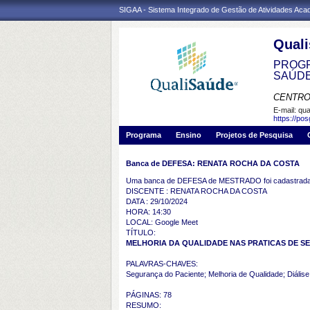
SIGAA - Sistema Integrado de Gestão de Atividades Ac
Qual
PROGR
SAÚD
CENTRO
E-mail:
qua
https://po
Programa
Ensino
Projetos de Pesquisa
Banca de DEFESA: RENATA ROCHA DA COSTA
Uma banca de DEFESA de MESTRADO foi cadastrada 
DISCENTE : RENATA ROCHA DA COSTA
DATA : 29/10/2024
HORA: 14:30
LOCAL: Google Meet
TÍTULO:
MELHORIA DA QUALIDADE NAS PRATICAS DE SE
PALAVRAS-CHAVES:
Segurança do Paciente; Melhoria de Qualidade; Diálise
PÁGINAS: 78
RESUMO: