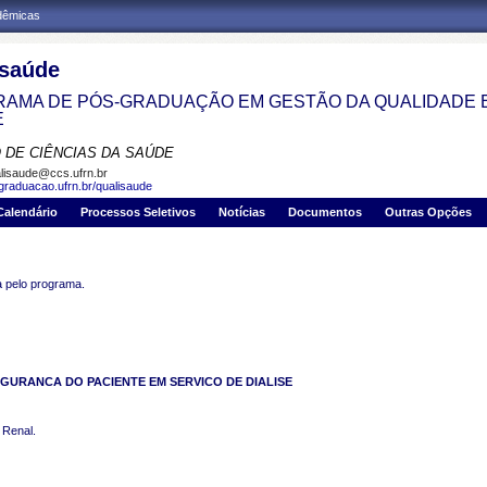
adêmicas
isaúde
AMA DE PÓS-GRADUAÇÃO EM GESTÃO DA QUALIDADE 
E
 DE CIÊNCIAS DA SAÚDE
lisaude@ccs.ufrn.br
sgraduacao.ufrn.br/qualisaude
Calendário
Processos Seletivos
Notícias
Documentos
Outras Opções
pelo programa.
GURANCA DO PACIENTE EM SERVICO DE DIALISE
 Renal.