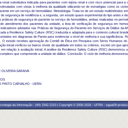
 renal substitutiva indicada para pacientes com injúria renal e com risco potencial para a
muladas com vistas à melhoria da qualidade utilizando-se de estratégias como os ciclos d
aciente em um serviço de hemodiálise. Metodologia: Trata-se de um estudo multimétodos em
 de segurança de resiliência e, a segunda, um estudo quase experimental do tipo antes e d
s práticas de segurança do paciente no serviço de hemodiálise, ambas realizadas no período
 de atendimento dos pacientes da unidade, a lista de verificação de segurança em hemodi
 indicadores adotados nas Práticas de Segurança do Paciente em Serviços de Diálise da ANV
ada a Resilience Safety Culture (RSC) traduzida e adaptada para o contexto cultural brasileir
ntados em diagramas de Pareto para evidenciar o nível de melhoria e sua significância. Re
. O estudo recebeu aprovação do Comitê de Ética em Pesquisa com Seres Humanos do Hos
ão inicial verificou-se baixos níveis de qualidade em todos os critérios, exceto um que a
s em relação à avaliação inicial. A análise da Resilience Safety Culture (RSC) demonstro
omplexo que compreende a unidade de diálise. Conclusão: O ciclo de melhoria demonstrou s
DE OLIVEIRA SARAIVA
NTOS
REGO PINTO CARVALHO - UERN
cnologia da Informação - (84) 3342 2210 | Copyright © 2006-2026 - UFRN - sigaa09-produca