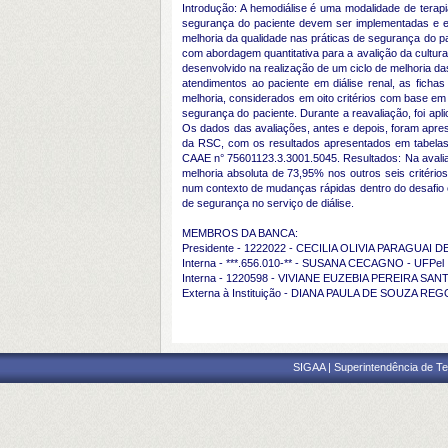
Introdução: A hemodiálise é uma modalidade de terapia
segurança do paciente devem ser implementadas e esti
melhoria da qualidade nas práticas de segurança do p
com abordagem quantitativa para a avalição da cultura
desenvolvido na realização de um ciclo de melhoria da
atendimentos ao paciente em diálise renal, as fichas
melhoria, considerados em oito critérios com base em
segurança do paciente. Durante a reavaliação, foi aplic
Os dados das avaliações, antes e depois, foram aprese
da RSC, com os resultados apresentados em tabelas
CAAE n° 75601123.3.3001.5045. Resultados: Na avaliaç
melhoria absoluta de 73,95% nos outros seis critério
num contexto de mudanças rápidas dentro do desafio c
de segurança no serviço de diálise.
MEMBROS DA BANCA:
Presidente - 1222022 - CECILIA OLIVIA PARAGUAI 
Interna - ***.656.010-** - SUSANA CECAGNO - UFPel
Interna - 1220598 - VIVIANE EUZEBIA PEREIRA SA
Externa à Instituição - DIANA PAULA DE SOUZA 
SIGAA | Superintendência de Te