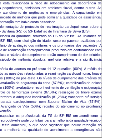
ca está relacionada a risco de adoecimento em decorrência de
 peçonhentos, atividades em ambiente fluvial, dentre outros. As
o atendimento de urgências e emergências. A capacitação em
idade de melhoria que pode otimizar a qualidade da assistência,
ementação tem baixo custo associado.
mplementação de protocolo de reanimação cardiopulmonar sobre a
Sanitária (FS) do 53º Batalhão de Infantaria de Selva (BIS).
 melhoria da qualidade, realizado na FS do 53º BIS. As unidades de
53º BIS, sem distinção de idade, sexo ou patente, avaliados por
rio de avaliação dos militares e os prontuários dos pacientes. A
colo de reanimação cardiopulmonar produzido em conformidade com
luta e relativa de cumprimento e não cumprimento de dez critérios
lculo de melhoria absoluta, melhoria relativa e a significância
édia de acertos no pré-teste foi 12 questões (60%). A média de
ndo as questões relacionadas à reanimação cardiopulmonar, houve
tos (100%) no pós-teste. Os níveis de cumprimento dos critérios de
 avaliação da segurança da cena (87,5%); estabilização de coluna
nio (100%); avaliação e reconhecimento de ventilação e oxigenação
role de hemorragia externa (87,5%); realização de breve exame
ertebral e adequada imobilização (81,25%); transporte até serviço
 parada cardiopulmonar com Suporte Básico de Vida (37,5%);
Avançado de Vida (50%); registro do atendimento no prontuário
rvenção.
apacitar os profissionais da FS do 53º BIS em atendimento a
reprodutível e pode contribuir para a melhoria da qualidade técnico-
ós-teste aumentou, o que pode significar que houve retenção do
re a melhoria da qualidade do atendimento a emergências são