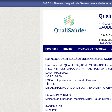
SIGAA - Sistema Integrado de Gestão de Atividades Ac
Qual
PROGR
SAÚD
CENTRO
E-mail:
qua
https://po
Programa
Ensino
Projetos de Pesquisa
Banca de QUALIFICAÇÃO: JULIANA ALVES AGUI
Uma banca de QUALIFICAÇÃO de MESTRADO foi cada
DISCENTE : JULIANA ALVES AGUIAR DA SILVA COS
DATA : 08/02/2022
HORA: 14:00
LOCAL: Departamento de Saúde Coletiva
TÍTULO:
MELHORIA DA QUALIDADE DO ATENDIMENTO A E
PALAVRAS-CHAVES:
Melhoria da Qualidade, Medicina Militar, Saúde Militar
PÁGINAS: 65
RESUMO: