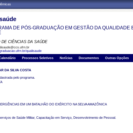
adêmicas
isaúde
AMA DE PÓS-GRADUAÇÃO EM GESTÃO DA QUALIDADE 
E
 DE CIÊNCIAS DA SAÚDE
lisaude@ccs.ufrn.br
sgraduacao.ufrn.br/qualisaude
Calendário
Processos Seletivos
Notícias
Documentos
Outras Opções
AR DA SILVA COSTA
strada pelo programa.
TA
MERGÊNCIAS EM UM BATALHÃO DO EXÉRCITO NA SELVA AMAZÔNICA
, Serviços de Saúde Militar, Capacitação em Serviço, Desenvolvimento de Pessoal.