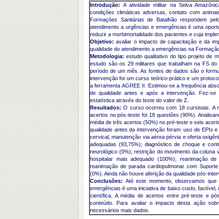
Introdução:
A atividade militar na Selva Amazôni
condições climáticas adversas, contato com animais
Formações Sanitárias de Batalhão respondem pel
atendimento a urgências e emergências é uma oportun
reduzir a morbimortalidade dos pacientes e cuja impl
Objetivo:
avaliar o impacto de capacitação e da i
qualidade do atendimento a emergências
na Formação 
Metodologia:
estudo qualitativo do tipo projeto de
estudo são os 29 militares que trabalham na FS do 
período de um mês. As fontes de dados são o formulá
intervenção foi um curso teórico-prático e um proto
a ferramenta AGREE II. Estimou-se a frequência abso
de qualidade antes e após a intervenção. Fez-se cá
estatística através do teste do valor de Z.
Resultados:
O curso ocorreu com 18 cursistas. A m
acertos no pós-teste foi 18 questões (90%). Analisa
média de três acertos (50%) no pré-teste e seis acer
qualidade antes da intervenção foram: uso de EPIs e
cervical, manutenção via aérea pérvia e oferta oxigê
adequadas (93,75%); diagnóstico de choque e cont
neurológico (0%); restrição do movimento da coluna v
hospitalar mais adequado (100%); reanimação de
reanimação de parada cardiopulmonar com Suporte 
(0%). Ainda não houve aferição da qualidade pós-inte
Conclusões:
Até este momento, observamos que c
emergências é uma iniciativa de baixo custo, factível, 
científica. A média de acertos entre pré-teste e p
conteúdo. Para avaliar o impacto desta ação sob
necessários mais dados.