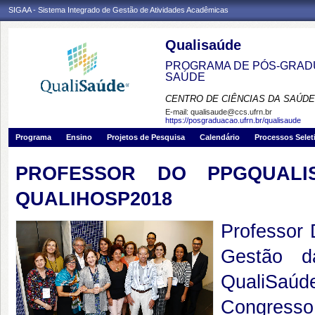
SIGAA - Sistema Integrado de Gestão de Atividades Acadêmicas
Qualisaúde
PROGRAMA DE PÓS-GRADU
SAÚDE
CENTRO DE CIÊNCIAS DA SAÚDE
E-mail:
qualisaude@ccs.ufrn.br
https://posgraduacao.ufrn.br/qualisaude
Programa
Ensino
Projetos de Pesquisa
Calendário
Processos Selet
PROFESSOR DO PPGQUAL
QUALIHOSP2018
Professor 
Gestão d
QualiSaúde
Congresso