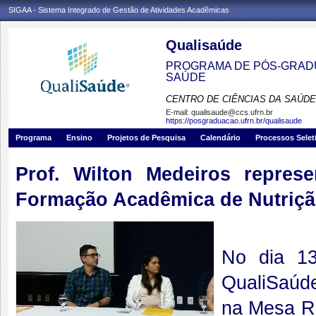
SIGAA - Sistema Integrado de Gestão de Atividades Acadêmicas
Qualisaúde
PROGRAMA DE PÓS-GRADU
SAÚDE
CENTRO DE CIÊNCIAS DA SAÚDE
E-mail:
qualisaude@ccs.ufrn.br
https://posgraduacao.ufrn.br/qualisaude
Programa
Ensino
Projetos de Pesquisa
Calendário
Processos Selet
Prof. Wilton Medeiros repres
Formação Acadêmica de Nutriç
No dia 1
QualiSaúd
na Mesa R