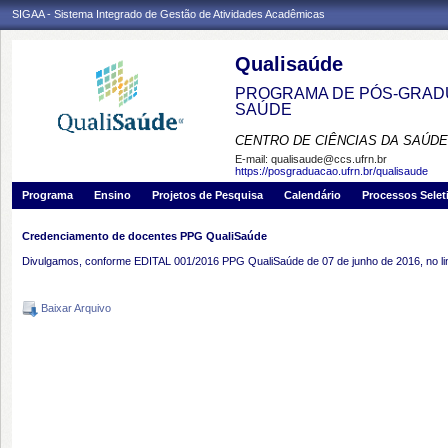
SIGAA - Sistema Integrado de Gestão de Atividades Acadêmicas
Qualisaúde
PROGRAMA DE PÓS-GRADU
SAÚDE
CENTRO DE CIÊNCIAS DA SAÚDE
E-mail:
qualisaude@ccs.ufrn.br
https://posgraduacao.ufrn.br/qualisaude
Programa
Ensino
Projetos de Pesquisa
Calendário
Processos Selet
Credenciamento de docentes PPG QualiSaúde
Divulgamos, conforme EDITAL 001/2016 PPG QualiSaúde de 07 de junho de 2016, no lin
Baixar Arquivo