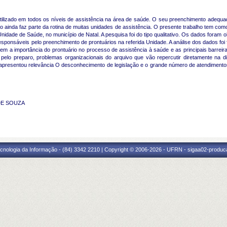
ilizado em todos os níveis de assistência na área de saúde. O seu preenchimento adequa
ainda faz parte da rotina de muitas unidades de assistência. O presente trabalho tem como 
dade de Saúde, no município de Natal. A pesquisa foi do tipo qualitativo. Os dados foram o
sponsáveis pelo preenchimento de prontuários na referida Unidade. A análise dos dados foi f
em a importância do prontuário no processo de assistência à saúde e as principais barrei
pelo preparo, problemas organizacionais do arquivo que vão repercutir diretamente na di
presentou relevância O desconhecimento de legislação e o grande número de atendimentos
 DE SOUZA
cnologia da Informação - (84) 3342 2210 | Copyright © 2006-2026 - UFRN - sigaa02-produca