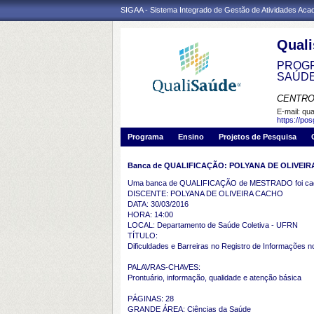
SIGAA - Sistema Integrado de Gestão de Atividades Ac
Qual
PROGR
SAÚD
CENTRO
E-mail:
qua
https://po
Programa
Ensino
Projetos de Pesquisa
Banca de QUALIFICAÇÃO: POLYANA DE OLIVEI
Uma banca de QUALIFICAÇÃO de MESTRADO foi cada
DISCENTE: POLYANA DE OLIVEIRA CACHO
DATA: 30/03/2016
HORA: 14:00
LOCAL: Departamento de Saúde Coletiva - UFRN
TÍTULO:
Dificuldades e Barreiras no Registro de Informações
PALAVRAS-CHAVES:
Prontuário, informação, qualidade e atenção básica
PÁGINAS: 28
GRANDE ÁREA: Ciências da Saúde