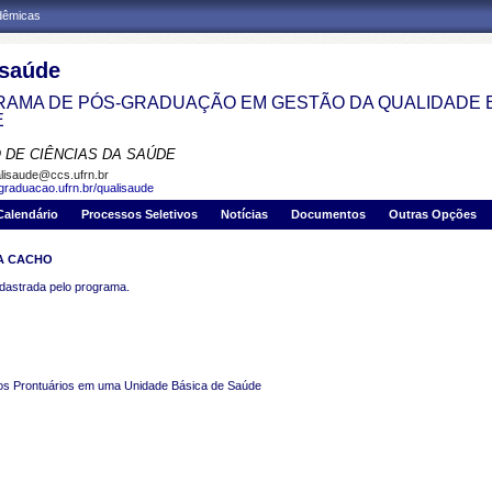
adêmicas
isaúde
AMA DE PÓS-GRADUAÇÃO EM GESTÃO DA QUALIDADE 
E
 DE CIÊNCIAS DA SAÚDE
lisaude@ccs.ufrn.br
sgraduacao.ufrn.br/qualisaude
Calendário
Processos Seletivos
Notícias
Documentos
Outras Opções
RA CACHO
strada pelo programa.
 nos Prontuários em uma Unidade Básica de Saúde