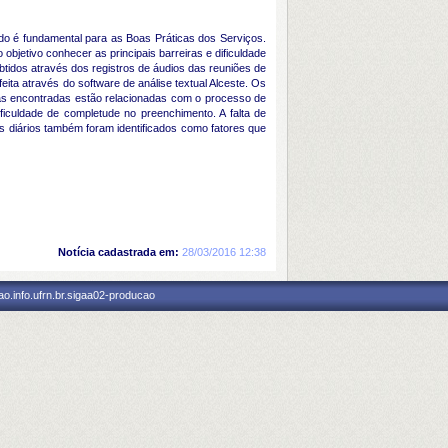
do é fundamental para as Boas Práticas dos Serviços.
objetivo conhecer as principais barreiras e dificuldade
btidos através dos registros de áudios das reuniões de
eita através do software de análise textual Alceste. Os
ras encontradas estão relacionadas com o processo de
ficuldade de completude no preenchimento. A falta de
 diários também foram identificados como fatores que
Notícia cadastrada em:
28/03/2016 12:38
o.info.ufrn.br.sigaa02-producao