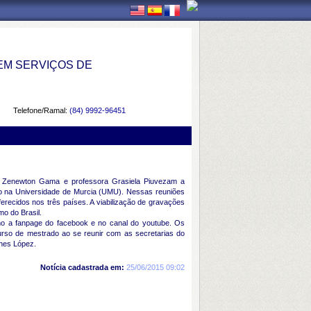
EM SERVIÇOS DE
Telefone/Ramal:
(84) 9992-96451
or Zenewton Gama e professora Grasiela Piuvezam a
ido na Universidade de Murcia (UMU). Nessas reuniões
recidos nos três países. A viabilização de gravações
mo do Brasil.
omo a fanpage do facebook e no canal do youtube. Os
rso de mestrado ao se reunir com as secretarias do
hes López.
Notícia cadastrada em:
25/06/2015 09:02