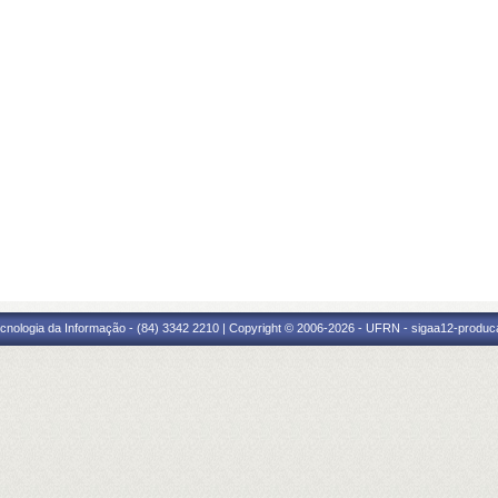
cnologia da Informação - (84) 3342 2210 | Copyright © 2006-2026 - UFRN - sigaa12-produca