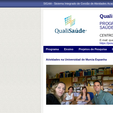
SIGAA - Sistema Integrado de Gestão de Atividades Ac
Qual
PROGR
SAÚD
CENTRO
E-mail:
qua
https://po
Programa
Ensino
Projetos de Pesquisa
Atividades na Universidad de Murcia Espanha