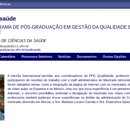
adêmicas
isaúde
AMA DE PÓS-GRADUAÇÃO EM GESTÃO DA QUALIDADE 
E
 DE CIÊNCIAS DA SAÚDE
lisaude@ccs.ufrn.br
sgraduacao.ufrn.br/qualisaude
Calendário
Processos Seletivos
Notícias
Documentos
Outras Opções
A missão Internacional permitiu aos coordenadores do PPG QualiSaúde, profess
participarem de reuniões de trabalho com o staff administrativo do Mestrado oferec
foram debatidos temas como a integração da página de Internet com os mestrados ofe
de vídeo aulas na Espanha e no México, uma vez que essa experiência é um pioneiris
Ademais, o encontro possibilitou estimular a divulgação do mestrado nos meios c
professores também puderam trocar experiências no âmbito da administração do Cu
mestrado oferecido em Murcia, a Sra. Mariana Lozano Garrido e Sra. Esperanza Sánc