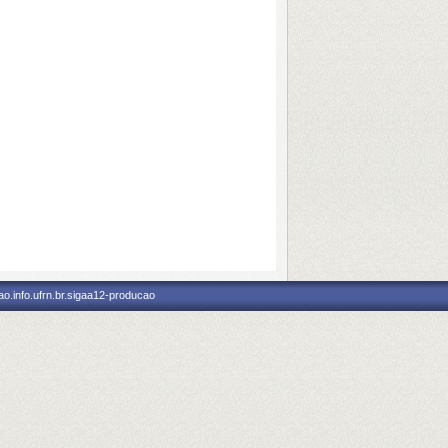
o.info.ufrn.br.sigaa12-producao