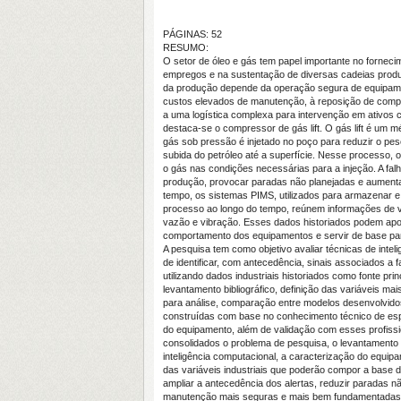
PÁGINAS: 52
RESUMO:
O setor de óleo e gás tem papel importante no forneci
empregos e na sustentação de diversas cadeias produt
da produção depende da operação segura de equipamen
custos elevados de manutenção, à reposição de comp
a uma logística complexa para intervenção em ativos c
destaca-se o compressor de gás lift. O gás lift é um mé
gás sob pressão é injetado no poço para reduzir o peso 
subida do petróleo até a superfície. Nesse processo,
o gás nas condições necessárias para a injeção. A fa
produção, provocar paradas não planejadas e aumenta
tempo, os sistemas PIMS, utilizados para armazenar e 
processo ao longo do tempo, reúnem informações de v
vazão e vibração. Esses dados historiados podem apo
comportamento dos equipamentos e servir de base par
A pesquisa tem como objetivo avaliar técnicas de inte
de identificar, com antecedência, sinais associados a 
utilizando dados industriais historiados como fonte pri
levantamento bibliográfico, definição das variáveis ma
para análise, comparação entre modelos desenvolvido
construídas com base no conhecimento técnico de espe
do equipamento, além de validação com esses profissi
consolidados o problema de pesquisa, o levantamento 
inteligência computacional, a caracterização do equipam
das variáveis industriais que poderão compor a base
ampliar a antecedência dos alertas, reduzir paradas n
manutenção mais seguras e mais bem fundamentadas, c