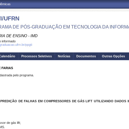
adêmicas
I/UFRN
AMA DE PÓS-GRADUAÇÃO EM TECNOLOGIA DA INFOR
IA DE ENSINO - IMD
 informado
sgraduacao.ufrn.br/ppgti
Calendário
Processos Seletivos
Notícias
Documentos
Outras Opções
 FARIAS
strada pelo programa.
 PREDIÇÃO DE FALHAS EM COMPRESSORES DE GÁS LIFT UTILIZANDO DADOS I
sor de gás lift;
IMS.