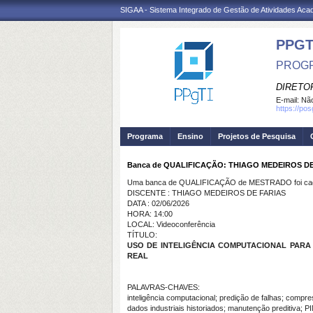
SIGAA - Sistema Integrado de Gestão de Atividades Ac
PPGT
PROGR
DIRETOR
E-mail:
Não
https://po
Programa
Ensino
Projetos de Pesquisa
Banca de QUALIFICAÇÃO: THIAGO MEDEIROS DE
Uma banca de QUALIFICAÇÃO de MESTRADO foi cada
DISCENTE : THIAGO MEDEIROS DE FARIAS
DATA : 02/06/2026
HORA: 14:00
LOCAL: Videoconferência
TÍTULO:
USO DE INTELIGÊNCIA COMPUTACIONAL PARA
REAL
PALAVRAS-CHAVES:
inteligência computacional; predição de falhas; compres
dados industriais historiados; manutenção preditiva; P