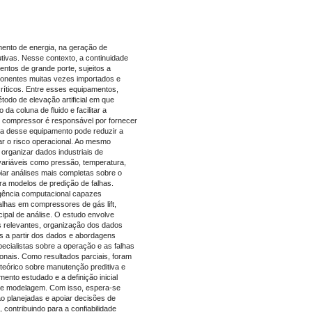
mento de energia, na geração de
ivas. Nesse contexto, a continuidade
tos de grande porte, sujeitos a
onentes muitas vezes importados e
ríticos. Entre esses equipamentos,
todo de elevação artificial em que
da coluna de fluido e facilitar a
 o compressor é responsável por fornecer
lha desse equipamento pode reduzir a
r o risco operacional. Ao mesmo
organizar dados industriais de
ariáveis como pressão, temperatura,
iar análises mais completas sobre o
a modelos de predição de falhas.
ligência computacional capazes
falhas em compressores de gás lift,
ncipal de análise. O estudo envolve
is relevantes, organização dos dados
s a partir dos dados e abordagens
cialistas sobre a operação e as falhas
onais. Como resultados parciais, foram
teórico sobre manutenção preditiva e
ento estudado e a definição inicial
 de modelagem. Com isso, espera-se
ão planejadas e apoiar decisões de
ontribuindo para a confiabilidade