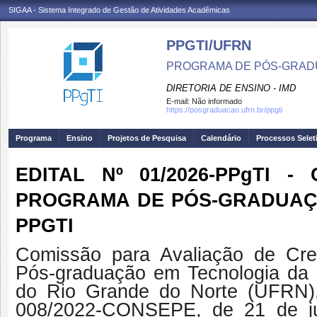
SIGAA - Sistema Integrado de Gestão de Atividades Acadêmicas
PPGTI/UFRN
PROGRAMA DE PÓS-GRAD
DIRETORIA DE ENSINO - IMD
E-mail:
Não informado
https://posgraduacao.ufrn.br/ppgti
Programa
Ensino
Projetos de Pesquisa
Calendário
Processos Selet
EDITAL Nº 01/2026-PPgTI
PROGRAMA DE PÓS-GRADUAÇ
PPGTI
Comissão para Avaliação de Cr
Pós-graduação em Tecnologia da 
do Rio Grande do Norte (UFRN)
008/2022-CONSEPE, de 21 de ju