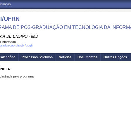
adêmicas
I/UFRN
AMA DE PÓS-GRADUAÇÃO EM TECNOLOGIA DA INFOR
IA DE ENSINO - IMD
 informado
sgraduacao.ufrn.br/ppgti
Calendário
Processos Seletivos
Notícias
Documentos
Outras Opções
PÍNOLA
strada pelo programa.