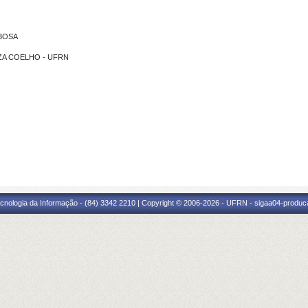
RBOSA
UZA COELHO - UFRN
cnologia da Informação - (84) 3342 2210 | Copyright © 2006-2026 - UFRN - sigaa04-produca