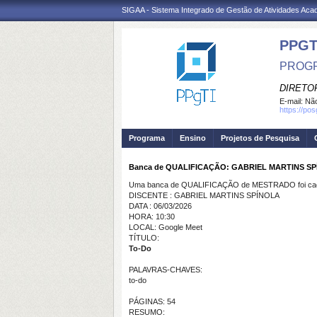
SIGAA - Sistema Integrado de Gestão de Atividades Ac
PPGT
PROGR
DIRETOR
E-mail:
Não
https://po
Programa
Ensino
Projetos de Pesquisa
Banca de QUALIFICAÇÃO: GABRIEL MARTINS S
Uma banca de QUALIFICAÇÃO de MESTRADO foi cada
DISCENTE : GABRIEL MARTINS SPÍNOLA
DATA : 06/03/2026
HORA: 10:30
LOCAL: Google Meet
TÍTULO:
To-Do
PALAVRAS-CHAVES:
to-do
PÁGINAS: 54
RESUMO: