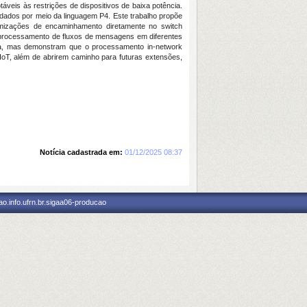
eis às restrições de dispositivos de baixa potência.
 dados por meio da linguagem P4. Este trabalho propõe
imizações de encaminhamento diretamente no switch
 processamento de fluxos de mensagens em diferentes
ncia, mas demonstram que o processamento in-network
oT, além de abrirem caminho para futuras extensões,
Notícia cadastrada em:
01/12/2025 08:37
o.info.ufrn.br.sigaa06-producao