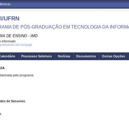
adêmicas
I/UFRN
AMA DE PÓS-GRADUAÇÃO EM TECNOLOGIA DA INFOR
IA DE ENSINO - IMD
 informado
sgraduacao.ufrn.br/ppgti
Calendário
Processos Seletivos
Notícias
Documentos
Outras Opções
UZA
strada pelo programa.
edes de Sensores
4.