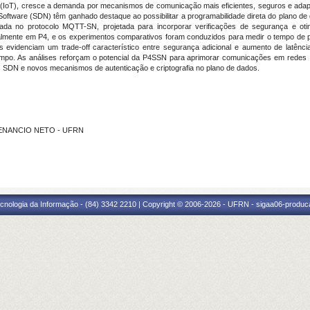
(IoT), cresce a demanda por mecanismos de comunicação mais eficientes, seguros e adaptáv
Software (SDN) têm ganhado destaque ao possibilitar a programabilidade direta do plano de
eada no protocolo MQTT-SN, projetada para incorporar verificações de segurança e ot
ralmente em P4, e os experimentos comparativos foram conduzidos para medir o tempo de
s evidenciam um trade-off característico entre segurança adicional e aumento de latê
po. As análises reforçam o potencial da P4SSN para aprimorar comunicações em redes I
SDN e novos mecanismos de autenticação e criptografia no plano de dados.
 VENANCIO NETO - UFRN
cnologia da Informação - (84) 3342 2210 | Copyright © 2006-2026 - UFRN - sigaa06-produca