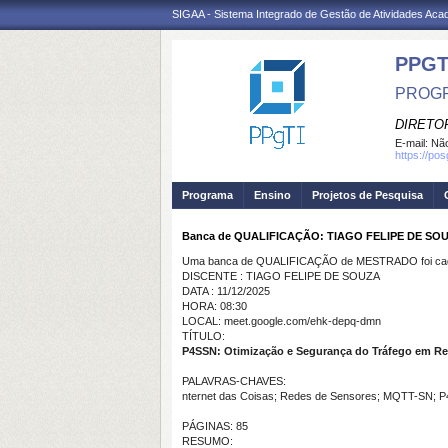
SIGAA - Sistema Integrado de Gestão de Atividades Ac
PPGT
PROGR
DIRETOR
E-mail:
Não
https://po
Programa
Ensino
Projetos de Pesquisa
Banca de QUALIFICAÇÃO: TIAGO FELIPE DE SO
Uma banca de QUALIFICAÇÃO de MESTRADO foi cada
DISCENTE : TIAGO FELIPE DE SOUZA
DATA : 11/12/2025
HORA: 08:30
LOCAL: meet.google.com/ehk-depq-dmn
TÍTULO:
P4SSN: Otimização e Segurança do Tráfego em R
PALAVRAS-CHAVES:
nternet das Coisas; Redes de Sensores; MQTT-SN; P
PÁGINAS: 85
RESUMO: