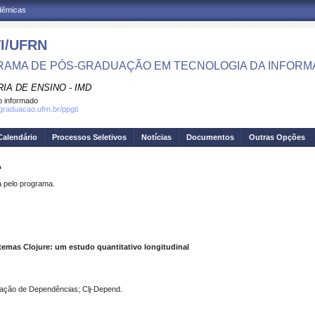
adêmicas
I/UFRN
AMA DE PÓS-GRADUAÇÃO EM TECNOLOGIA DA INFOR
IA DE ENSINO - IMD
 informado
sgraduacao.ufrn.br/ppgti
Calendário
Processos Seletivos
Notícias
Documentos
Outras Opções
A
pelo programa.
stemas Clojure: um estudo quantitativo longitudinal
idação de Dependências; Clj-Depend.