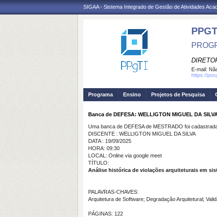
SIGAA - Sistema Integrado de Gestão de Atividades Ac
PPGT
PROGR
DIRETOR
E-mail:
Não
https://po
Programa
Ensino
Projetos de Pesquisa
Banca de DEFESA: WELLIGTON MIGUEL DA SILV
Uma banca de DEFESA de MESTRADO foi cadastrada 
DISCENTE : WELLIGTON MIGUEL DA SILVA
DATA : 19/09/2025
HORA: 09:30
LOCAL: Online via google meet
TÍTULO:
Análise histórica de violações arquiteturais em si
PALAVRAS-CHAVES:
Arquitetura de Software; Degradação Arquitetural; Val
PÁGINAS: 122