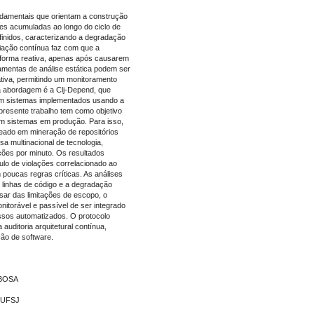
ndamentais que orientam a construção
es acumuladas ao longo do ciclo de
efinidos, caracterizando a degradação
liação contínua faz com que a
 forma reativa, apenas após causarem
rramentas de análise estática podem ser
ativa, permitindo um monitoramento
 abordagem é a Clj-Depend, que
em sistemas implementados usando a
presente trabalho tem como objetivo
em sistemas em produção. Para isso,
seado em mineração de repositórios
a multinacional de tecnologia,
ções por minuto. Os resultados
lo de violações correlacionado ao
poucas regras críticas. As análises
e linhas de código e a degradação
ar das limitações de escopo, o
itorável e passível de ser integrado
ssos automatizados. O protocolo
uditoria arquitetural contínua,
ção de software.
RBOSA
- UFSJ