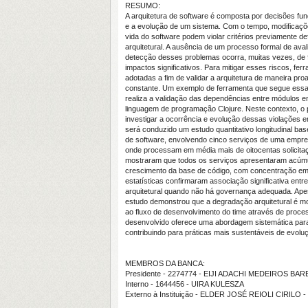
RESUMO:
A arquitetura de software é composta por decisões fu
e a evolução de um sistema. Com o tempo, modificaçõ
vida do software podem violar critérios previamente d
arquitetural. A ausência de um processo formal de ava
detecção desses problemas ocorra, muitas vezes, de
impactos significativos. Para mitigar esses riscos, fe
adotadas a fim de validar a arquitetura de maneira pro
constante. Um exemplo de ferramenta que segue essa
realiza a validação das dependências entre módulos 
linguagem de programação Clojure. Neste contexto, o 
investigar a ocorrência e evolução dessas violações 
será conduzido um estudo quantitativo longitudinal ba
de software, envolvendo cinco serviços de uma empres
onde processam em média mais de oitocentas solicita
mostraram que todos os serviços apresentaram acúmu
crescimento da base de código, com concentração em 
estatísticas confirmaram associação significativa entr
arquitetural quando não há governança adequada. Apes
estudo demonstrou que a degradação arquitetural é mon
ao fluxo de desenvolvimento do time através de proce
desenvolvido oferece uma abordagem sistemática para a
contribuindo para práticas mais sustentáveis de evolu
MEMBROS DA BANCA:
Presidente - 2274774 - EIJI ADACHI MEDEIROS BA
Interno - 1644456 - UIRA KULESZA
Externo à Instituição - ELDER JOSÉ REIOLI CIRILO 