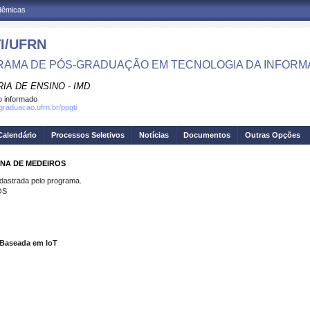
adêmicas
I/UFRN
AMA DE PÓS-GRADUAÇÃO EM TECNOLOGIA DA INFOR
IA DE ENSINO - IMD
 informado
sgraduacao.ufrn.br/ppgti
Calendário
Processos Seletivos
Notícias
Documentos
Outras Opções
ENA DE MEDEIROS
strada pelo programa.
OS
 Baseada em IoT