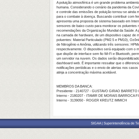
A poluição atmosférica é um grande problema ambient
humana. Considerando o cenário da pandemia da Cov
e controle das emissões de poluição tornou-se ainda m
para o combate à doença. Buscando contribuir com fer
apresenta uma proposta de sistema baseado em Internet
sensores de baixo custo para monitorar os poluentes
recomendações da Organização Mundial da Saúde. A p
na camada de hardware, de um dispositivo capaz de m
poluentes: Material Particulado (PM2.5 e PM10), Ozôn
de Nitrogênio e Amônia, utilizando três sensores: H
respectivamente. O dispositivo será equipado com 
que dispõe de interface sem fio Wi-Fi e Bluetooth, per
um servidor na nuvem. Os dados serão disponibilizad
dashboard web. É importante ressaltar que o diferenci
notificações periódicas e o envio de alertas nos cas
atinja a concentração máxima aceitável.
MEMBROS DA BANCA:
Presidente - 2140727 - GUSTAVO GIRAO BARRETO 
Interno - 2180207 - ITAMIR DE MORAIS BARROCA F
Interno - 3139050 - ROGER KREUTZ IMMICH
SIGAA | Superintendência de Te