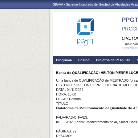
SIGAA - Sistema Integrado de Gestão de Atividades Ac
PPGT
PROGR
DIRETOR
E-mail:
Não
https://po
Programa
Ensino
Projetos de Pesquisa
Banca de QUALIFICAÇÃO: HELTON PIERRE LUC
Uma banca de QUALIFICAÇÃO de MESTRADO foi cada
DISCENTE : HELTON PIERRE LUCENA DE MEDEIR
DATA : 04/11/2024
HORA: 15:00
LOCAL: Remoto
TÍTULO:
Plataforma de Monitoramento da Qualidade do Ar
PALAVRAS-CHAVES:
IoT, ESP32, Zabbix, Monitoramento do Ar, Smart Cities.
PÁGINAS: 72
RESUMO: