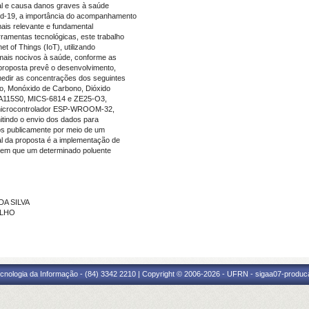
al e causa danos graves à saúde
id-19, a importância do acompanhamento
ais relevante e fundamental
ramentas tecnológicas, este trabalho
 of Things (IoT), utilizando
 mais nocivos à saúde, conforme as
roposta prevê o desenvolvimento,
edir as concentrações dos seguintes
io, Monóxido de Carbono, Dióxido
PMA115S0, MICS-6814 e ZE25-O3,
o microcontrolador ESP-WROOM-32,
mitindo o envio dos dados para
os publicamente por meio de um
al da proposta é a implementação de
os em que um determinado poluente
DA SILVA
ILHO
cnologia da Informação - (84) 3342 2210 | Copyright © 2006-2026 - UFRN - sigaa07-produca