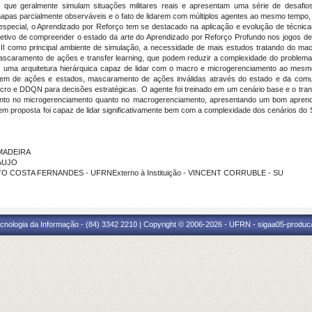
ue geralmente simulam situações militares reais e apresentam uma série de desafios pa
pas parcialmente observáveis e o fato de lidarem com múltiplos agentes ao mesmo tempo, 
ecial, o Aprendizado por Reforço tem se destacado na aplicação e evolução de técnicas
objetivo de compreender o estado da arte do Aprendizado por Reforço Profundo nos jogos 
t II como principal ambiente de simulação, a necessidade de mais estudos tratando do m
mascaramento de ações e transfer learning, que podem reduzir a complexidade do problema 
r, uma arquitetura hierárquica capaz de lidar com o macro e microgerenciamento ao mes
em de ações e estados, mascaramento de ações inválidas através do estado e da comunic
e DDQN para decisões estratégicas. O agente foi treinado em um cenário base e o transfe
anto no microgerenciamento quanto no macrogerenciamento, apresentando um bom aprend
proposta foi capaz de lidar significativamente bem com a complexidade dos cenários do St
 MADEIRA
RAUJO
TO COSTA FERNANDES - UFRNExterno à Instituição - VINCENT CORRUBLE - SU
cnologia da Informação - (84) 3342 2210 | Copyright © 2006-2026 - UFRN - sigaa05-produca