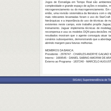
Jogos de Estratégia em Tempo Real são ambientes q
complexidade e grande espaço de ações e estados, ma
microgerenciamento ou do macrogerenciamento. Em esp
então, uma revisão sistemática da literatura com o 
mais relevantes levantadas foram o uso do StarCraf
hierárquicas e a importância do uso de técnicas de 
existentes neste campo, este trabalho propõe Jagua
treinamento. Jaguar implementa técnicas de modelag
recompensa e usa os modelos DQN para decisões micro 
resultados mostram que o agente conseguiu atuar t
cenários subsequentes, demonstrando que a abordagem 
abrindo margem para futuras melhorias.
MEMBROS DA BANCA:
Presidente - 2978747 - CHARLES ANDRYE GALVAO
Interno - 1669545 - DANIEL SABINO AMORIM DE A
Externo ao Programa - 1837240 - MARCELO AUGUS
SIGAA | Superintendência de Te