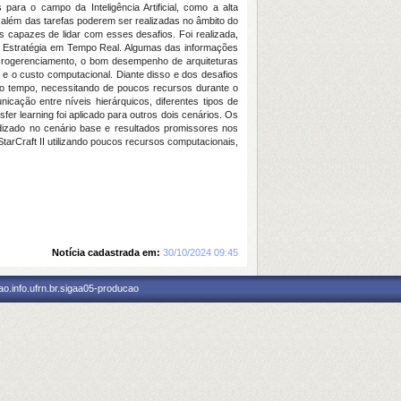
ra o campo da Inteligência Artificial, como a alta
além das tarefas poderem ser realizadas no âmbito do
 capazes de lidar com esses desafios. Foi realizada,
de Estratégia em Tempo Real. Algumas das informações
acrogerenciamento, o bom desempenho de arquiteturas
e o custo computacional. Diante disso e dos desafios
mo tempo, necessitando de poucos recursos durante o
ação entre níveis hierárquicos, diferentes tipos de
r learning foi aplicado para outros dois cenários. Os
izado no cenário base e resultados promissores nos
arCraft II utilizando poucos recursos computacionais,
Notícia cadastrada em:
30/10/2024 09:45
o.info.ufrn.br.sigaa05-producao