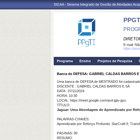
SIGAA - Sistema Integrado de Gestão de Atividades Ac
PPGT
PROGR
DIRETOR
E-mail:
Não
https://po
Programa
Ensino
Projetos de Pesquisa
Banca de DEFESA: GABRIEL CALDAS BARROS E
Uma banca de DEFESA de MESTRADO foi cadastrada 
DISCENTE : GABRIEL CALDAS BARROS E SÁ
DATA : 07/11/2024
HORA: 10:30
LOCAL: https://meet.google.com/asd-jgiu-gyu
TÍTULO:
Jaguar: Uma Abordagem de Aprendizado por Reforc
PALAVRAS-CHAVES:
Aprendizado por Reforço Profundo; StarCraft II; Transf
PÁGINAS: 90
RESUMO: