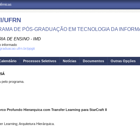
adêmicas
I/UFRN
AMA DE PÓS-GRADUAÇÃO EM TECNOLOGIA DA INFOR
IA DE ENSINO - IMD
 informado
sgraduacao.ufrn.br/ppgti
Calendário
Processos Seletivos
Notícias
Documentos
Outras Opções
 SÁ
pelo programa.
o Profundo Hierarquica com Transfer Learning para StarCraft II
er Learning; Arquitetura Hierárquica.