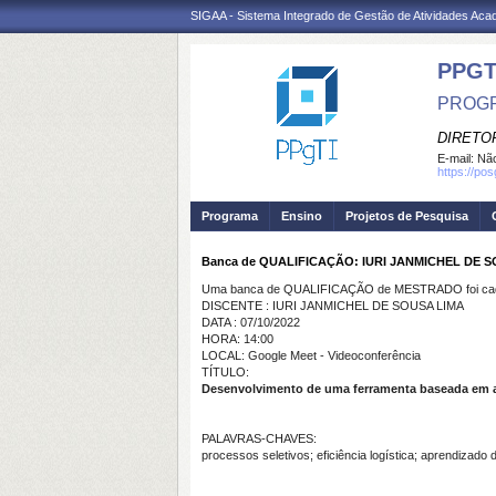
SIGAA - Sistema Integrado de Gestão de Atividades Ac
PPGT
PROGR
DIRETOR
E-mail:
Não
https://po
Programa
Ensino
Projetos de Pesquisa
Banca de QUALIFICAÇÃO: IURI JANMICHEL DE 
Uma banca de QUALIFICAÇÃO de MESTRADO foi cada
DISCENTE : IURI JANMICHEL DE SOUSA LIMA
DATA : 07/10/2022
HORA: 14:00
LOCAL: Google Meet - Videoconferência
TÍTULO:
Desenvolvimento de uma ferramenta baseada em ap
PALAVRAS-CHAVES:
processos seletivos; eficiência logística; aprendizado