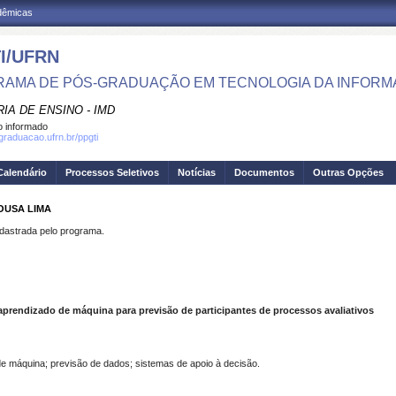
adêmicas
I/UFRN
AMA DE PÓS-GRADUAÇÃO EM TECNOLOGIA DA INFOR
IA DE ENSINO - IMD
 informado
sgraduacao.ufrn.br/ppgti
Calendário
Processos Seletivos
Notícias
Documentos
Outras Opções
SOUSA LIMA
strada pelo programa.
rendizado de máquina para previsão de participantes de processos avaliativos
 de máquina; previsão de dados; sistemas de apoio à decisão.