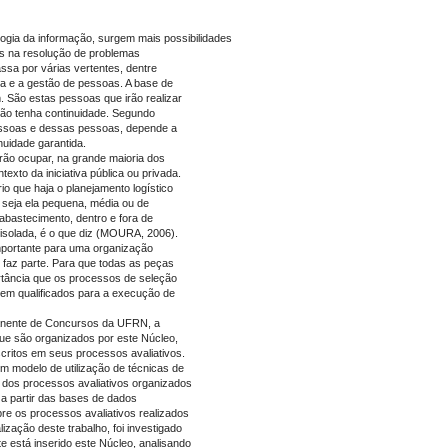
ogia da informação, surgem mais possibilidades
s na resolução de problemas
ssa por várias vertentes, dentre
ica e a gestão de pessoas. A base de
São estas pessoas que irão realizar
ção tenha continuidade. Segundo
essoas e dessas pessoas, depende a
nuidade garantida.
ão ocupar, na grande maioria dos
exto da iniciativa pública ou privada.
 que haja o planejamento logístico
, seja ela pequena, média ou de
 abastecimento, dentro e fora de
 isolada, é o que diz (MOURA, 2006).
 importante para uma organização
l faz parte. Para que todas as peças
ância que os processos de seleção
 bem qualificados para a execução de
manente de Concursos da UFRN, a
ue são organizados por este Núcleo,
scritos em seus processos avaliativos.
m modelo de utilização de técnicas de
 dos processos avaliativos organizados
 a partir das bases de dados
re os processos avaliativos realizados
zação deste trabalho, foi investigado
e está inserido este Núcleo, analisando