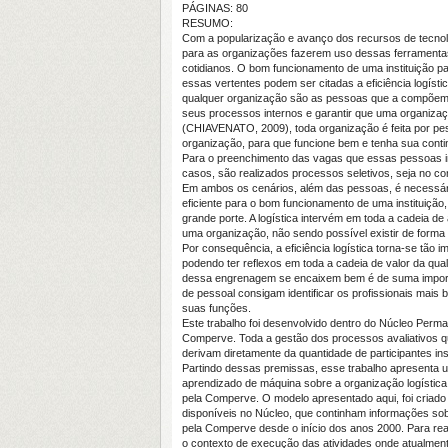
PÁGINAS: 80
RESUMO:
Com a popularização e avanço dos recursos de tecnol
para as organizações fazerem uso dessas ferramenta
cotidianos. O bom funcionamento de uma instituição pa
essas vertentes podem ser citadas a eficiência logíst
qualquer organização são as pessoas que a compõem. 
seus processos internos e garantir que uma organiza
(CHIAVENATO, 2009), toda organização é feita por p
organização, para que funcione bem e tenha sua conti
Para o preenchimento das vagas que essas pessoas ir
casos, são realizados processos seletivos, seja no cont
Em ambos os cenários, além das pessoas, é necessário
eficiente para o bom funcionamento de uma instituição
grande porte. A logística intervém em toda a cadeia de
uma organização, não sendo possível existir de forma
Por consequência, a eficiência logística torna-se tão
podendo ter reflexos em toda a cadeia de valor da qua
dessa engrenagem se encaixem bem é de suma import
de pessoal consigam identificar os profissionais mais
suas funções.
Este trabalho foi desenvolvido dentro do Núcleo Per
Comperve. Toda a gestão dos processos avaliativos q
derivam diretamente da quantidade de participantes in
Partindo dessas premissas, esse trabalho apresenta u
aprendizado de máquina sobre a organização logística
pela Comperve. O modelo apresentado aqui, foi criado
disponíveis no Núcleo, que continham informações sob
pela Comperve desde o início dos anos 2000. Para reali
o contexto de execução das atividades onde atualment