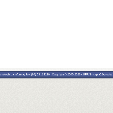
cnologia da Informação - (84) 3342 2210 | Copyright © 2006-2026 - UFRN - sigaa02-produca