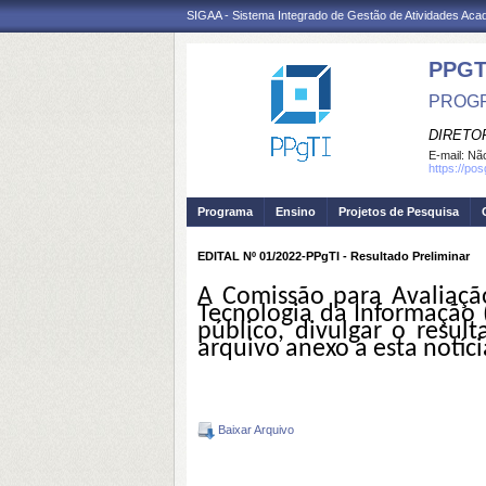
SIGAA - Sistema Integrado de Gestão de Atividades Ac
PPGT
PROGR
DIRETOR
E-mail:
Não
https://po
Programa
Ensino
Projetos de Pesquisa
EDITAL Nº 01/2022-PPgTI - Resultado Preliminar
A Comissão para Avaliaç
Tecnologia da Informação 
público, divulgar
o r
esul
arquivo
anexo a esta notíci
Baixar Arquivo