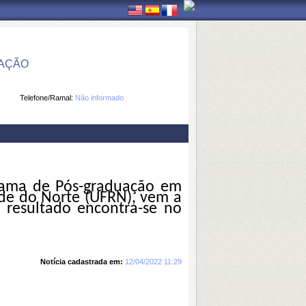
MAÇÃO
Telefone/Ramal:
Não informado
ama de Pós-graduação em
nde do Norte (UFRN), vem a
 resultado
encontra-se no
Notícia cadastrada em:
12/04/2022 11:29