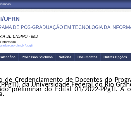
adêmicas
I/UFRN
AMA DE PÓS-GRADUAÇÃO EM TECNOLOGIA DA INFOR
IA DE ENSINO - IMD
 informado
sgraduacao.ufrn.br/ppgti
Calendário
Processos Seletivos
Notícias
Documentos
Outras Opções
ão de Credenciamento de Docentes do Progr
(PPgTI), da Universidade Federal do Rio Gra
tado
p
reliminar
do
Edital 01/2022-PPgTI. A
o
a.