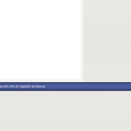
o.info.ufrn.br.sigaa02-producao