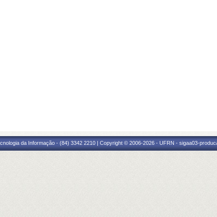
cnologia da Informação - (84) 3342 2210 | Copyright © 2006-2026 - UFRN - sigaa03-produca