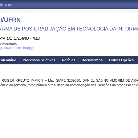
adêmicas
I/UFRN
AMA DE PÓS-GRADUAÇÃO EM TECNOLOGIA DA INFOR
IA DE ENSINO - IMD
 informado
sgraduacao.ufrn.br/ppgti
Calendário
Processos Seletivos
Notícias
Documentos
Outras Opções
sores ROGER KREUTZ IMMICH – Mat. SIAPE 3139050, DANIEL SABINO AMORIM DE ARA
ia do primeiro, torna público o resultado da homologação das Isenções do processo selet