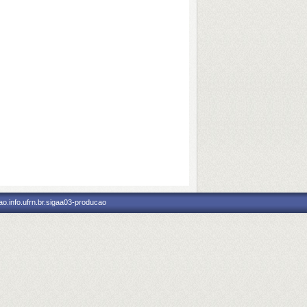
o.info.ufrn.br.sigaa03-producao