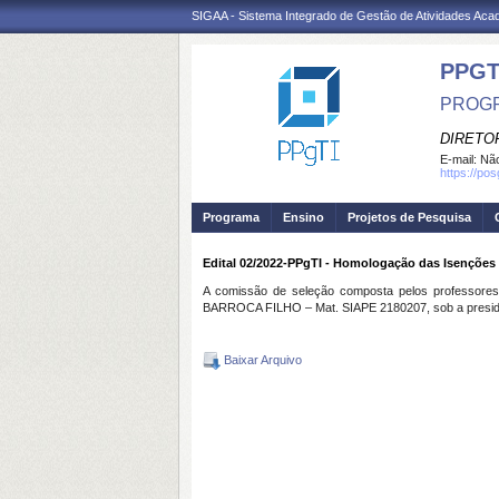
SIGAA - Sistema Integrado de Gestão de Atividades Ac
PPGT
PROGR
DIRETOR
E-mail:
Não
https://po
Programa
Ensino
Projetos de Pesquisa
Edital 02/2022-PPgTI - Homologação das Isenções
A comissão de seleção composta pelos profes
BARROCA FILHO – Mat. SIAPE 2180207, sob a presidênc
Baixar Arquivo