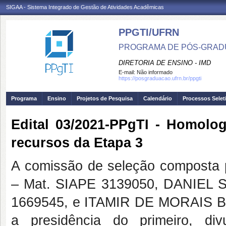
SIGAA - Sistema Integrado de Gestão de Atividades Acadêmicas
PPGTI/UFRN
PROGRAMA DE PÓS-GRAD
DIRETORIA DE ENSINO - IMD
E-mail:
Não informado
https://posgraduacao.ufrn.br/ppgti
Programa
Ensino
Projetos de Pesquisa
Calendário
Processos Selet
Edital 03/2021-PPgTI - Homolo
recursos da Etapa 3
A comissão de seleção compost
– Mat. SIAPE 3139050, DANIEL
1669545, e ITAMIR DE MORAIS B
a presidência do primeiro, di