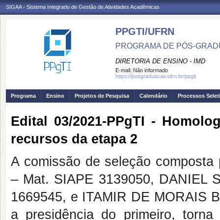
SIGAA - Sistema Integrado de Gestão de Atividades Acadêmicas
PPGTI/UFRN
PROGRAMA DE PÓS-GRAD
DIRETORIA DE ENSINO - IMD
E-mail:
Não informado
https://posgraduacao.ufrn.br/ppgti
Programa
Ensino
Projetos de Pesquisa
Calendário
Processos Selet
Edital 03/2021-PPgTI - Homolo
recursos da etapa 2
A comissão de seleção compost
– Mat. SIAPE 3139050, DANIEL
1669545, e ITAMIR DE MORAIS B
a presidência do primeiro, torn