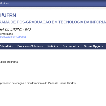
adêmicas
I/UFRN
AMA DE PÓS-GRADUAÇÃO EM TECNOLOGIA DA INFOR
IA DE ENSINO - IMD
 informado
sgraduacao.ufrn.br/ppgti
Calendário
Processos Seletivos
Notícias
Documentos
Outras Opções
pelo programa.
processo de criação e monitoramento do Plano de Dados Abertos