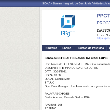
SIGAA - Sistema Integrado de Gestão de Atividades Ac
PPGT
PROGR
DIRETOR
E-mail:
Não
https://po
Programa
Ensino
Projetos de Pesquisa
Banca de DEFESA: FERNANDO DA CRUZ LOPES
Uma banca de DEFESA de MESTRADO foi cadastrada 
DISCENTE : FERNANDO DA CRUZ LOPES
DATA : 30/03/2021
HORA: 09:00
LOCAL: Google Meet
TÍTULO:
OpenData Manager: Uma ferramenta para gerenciar o 
PALAVRAS-CHAVES:
Dados Abertos, Plano de Dados, PDA
PÁGINAS: 108
RESUMO: