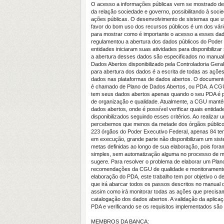
O acesso a informações públicas vem se mostrado de 
da relação sociedade e governo, possibilitando à soci
ações públicas. O desenvolvimento de sistemas que ut
favor do bom uso dos recursos públicos é um dos vár
para mostrar como é importante o acesso a esses dado
regulamentou a abertura dos dados públicos do Poder 
entidades iniciaram suas atividades para disponibiliz
a abertura desses dados são especificados no manual 
Dados Abertos disponibilizado pela Controladoria Ge
para abertura dos dados é a escrita de todas as ações
dados nas plataformas de dados abertos. O document
é chamado de Plano de Dados Abertos, ou PDA. A CGU
tem seus dados abertos apenas quando o seu PDA é pub
de organização e qualidade. Atualmente, a CGU mant
dados abertos, onde é possível verificar quais entida
disponibilizados seguindo esses critérios. Ao realizar 
percebemos que menos da metade dos órgãos público
223 órgãos do Poder Executivo Federal, apenas 84 
em execução, grande parte não disponibilizam um sis
metas definidas ao longo de sua elaboração, pois fora
simples, sem automatização alguma no processo de 
sugere. Para resolver o problema de elaborar um Pla
recomendações da CGU de qualidade e monitoramento 
elaboração do PDA, este trabalho tem por objetivo o 
que irá abarcar todos os passos descritos no manual
assim como irá monitorar todas as ações que precisam
catalogação dos dados abertos. A validação da aplicaç
PDA e verificando se os requisitos implementados são s
MEMBROS DA BANCA: