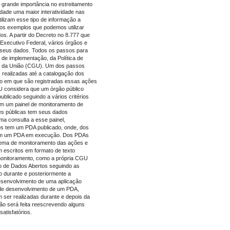
grande importância no estreitamento
edade uma maior interatividade nas
ilizam esse tipo de informação a
ios exemplos que podemos utilizar
s. A partir do Decreto no 8.777 que
Executivo Federal, vários órgãos e
ar seus dados. Todos os passos para
de implementação, da Política de
ral da União (CGU). Um dos passos
 realizadas até a catalogação dos
o em que são registradas essas ações
 considera que um órgão público
licado seguindo a vários critérios
ém um painel de monitoramento de
des públicas tem seus dados
uma consulta a esse painel,
s tem um PDA publicado, onde, dos
tem um PDA em execução. Dos PDAs
tema de monitoramento das ações e
m escritos em formato de texto
monitoramento, como a própria CGU
no de Dados Abertos seguindo as
durante e posteriormente a
desenvolvimento de uma aplicação
 de desenvolvimento de um PDA,
 ser realizadas durante e depois da
ão será feita reescrevendo alguns
atisfatórios.