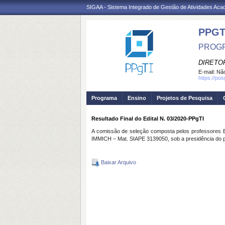
SIGAA - Sistema Integrado de Gestão de Atividades Ac
PPGT
PROGR
DIRETOR
E-mail:
Não
https://po
Programa
Ensino
Projetos de Pesquisa
Resultado Final do Edital N. 03/2020-PPgTI
A comissão de seleção composta pelos professo
IMMICH – Mat. SIAPE 3139050, sob a presidência do pri
Baixar Arquivo