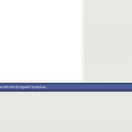
o.info.ufrn.br.sigaa07-producao