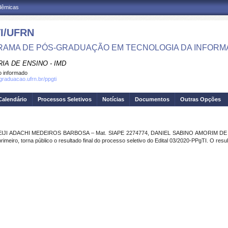
adêmicas
I/UFRN
AMA DE PÓS-GRADUAÇÃO EM TECNOLOGIA DA INFOR
IA DE ENSINO - IMD
 informado
sgraduacao.ufrn.br/ppgti
Calendário
Processos Seletivos
Notícias
Documentos
Outras Opções
res EIJI ADACHI MEDEIROS BARBOSA – Mat. SIAPE 2274774, DANIEL SABINO AMORIM 
meiro, torna público o resultado final do processo seletivo do Edital 03/2020-PPgTI. O resu