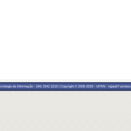
cnologia da Informação - (84) 3342 2210 | Copyright © 2006-2026 - UFRN - sigaa07-produca