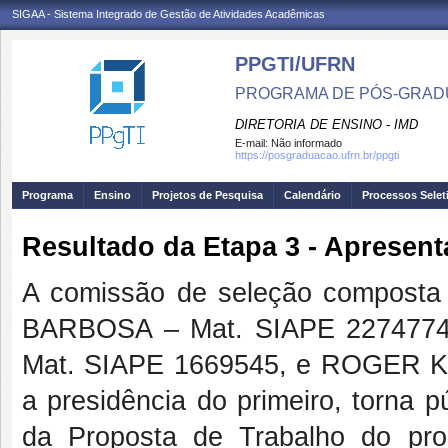
SIGAA - Sistema Integrado de Gestão de Atividades Acadêmicas
PPGTI/UFRN
PROGRAMA DE PÓS-GRAD
DIRETORIA DE ENSINO - IMD
E-mail:
Não informado
https://posgraduacao.ufrn.br/ppgti
Programa
Ensino
Projetos de Pesquisa
Calendário
Processos Selet
Resultado da Etapa 3 - Apresen
A comissão de seleção compost
BARBOSA – Mat. SIAPE 22747
Mat. SIAPE 1669545, e ROGER K
a presidência do primeiro, torna 
da Proposta de Trabalho do pro